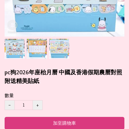
pc狗2026年座枱月曆 中國及香港假期農曆對照
附送精美貼紙
數量
−
+
加至購物車