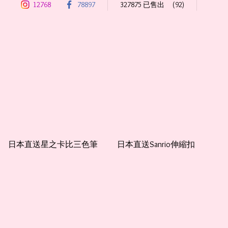
12768
78897
327875 已售出
(92)
做畢業公仔！歡迎自助下單！

👉🏻請Follow本店Facebook （夏娃兒精品店）及
Instagram (Hawaiitoysstore)以便獲得貨品每日更新資
訊！💪🏻
日本直送星之卡比三色筆
日本直送Sanrio伸縮扣