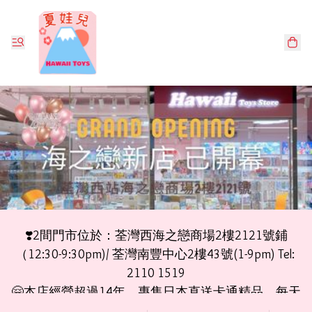
❣️2間門市位於：荃灣西海之戀商場2樓2121號鋪
（12:30-9:30pm)/ 荃灣南豐中心2樓43號(1-9pm) Tel: 
2110 1519

🤗本店經營超過14年，專售日本直送卡通精品，每天
都有新貨上架更新，過千款商品現貨發售，亦專設訂