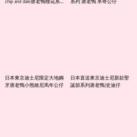
chip and dale唐老鴨櫻花系列
系列 唐老鴨 米奇公仔
公仔掛飾
日本東京迪士尼限定大地鋼
日本直送東京迪士尼新款聖
牙唐老鴨小熊維尼馬年公仔
誕節系列唐老鴨/史迪仔