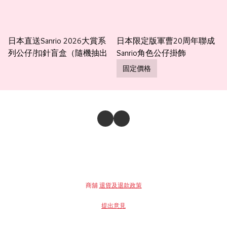
日本直送Sanrio 2026大賞系
日本限定版軍曹20周年聯成
列公仔/扣針盲盒（隨機抽出
Sanrio角色公仔掛飾
固定價格
商舖
退貨及退款政策
提出意見