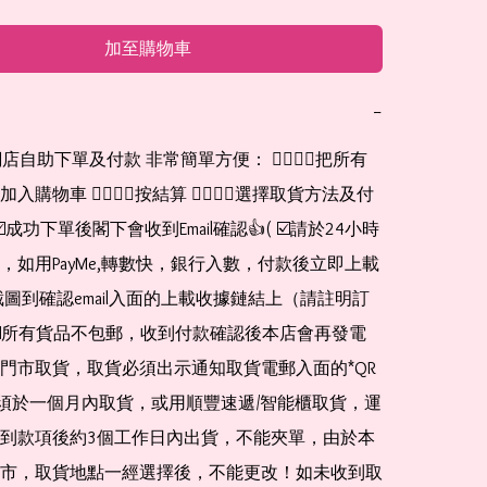
加至購物車
−
網店自助下單及付款 非常簡單方便： 👉🏻👉🏻把所有
購物車 👉🏻👉🏻按結算 👉🏻👉🏻選擇取貨方法及付
☑️成功下單後閣下會收到Email確認👍( ☑️請於24小時
，如用PayMe,轉數快，銀行入數，付款後立即上載
截圖到確認email入面的上載收據鏈結上（請註明訂
☑️所有貨品不包郵，收到付款確認後本店會再發電
門市取貨，取貨必須出示通知取貨電郵入面的*QR 
 及必須於一個月內取貨，或用順豐速遞/智能櫃取貨，運
到款項後約3個工作日內出貨，不能夾單，由於本
市，取貨地點一經選擇後，不能更改！如未收到取