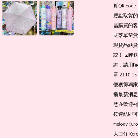
貨QR co
豐點取貨的
需購買的客
式落單留貨
現貨品缺貨
諒！ ☑️
詢，請用Fa
電 2110 
便獲得獨家
播最新消息
然亦歡迎4
按連結即可加入 
melody Ku
大口仔 Kerop