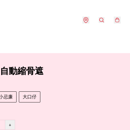
rio自動縮骨遮
小忌廉
大口仔
+