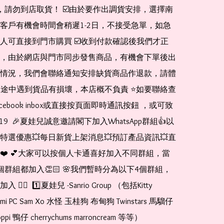
de，請勿到店取貨！ ☑️由於要作出調貨安排，選擇南
客戶有機會時間會稍遲1-2日，不接受急單，如急
人可直接到門市購買 ☑️收到付款確認後我們才正
，由於網店與門市同步發售商品，有機會下單後出
情況，我們會聯絡通知安排缺貨商品作退款，請體
運送途中遇到貨品有損壞，本店概不負責 ⭐️如要聯絡查
cebook inbox或直接按頁面即時通訊按鈕 ，或可致
1519  🎉夏娃兒誠意邀請閣下加入WhatsApp群組👍以
特選優惠💥每日新貨上架消息💥預訂產品資訊💥直
❤️ 💕大家可以按個人卡通喜好加入不同群組，當
個群組都加入👏🏻 🌸我們暫時分為以下4個群組，
🏻  1️⃣夏娃兒 -Sanrio Group （包括Kitty 
romi PC Sam Xo 水怪 玉桂狗 布甸狗 Twinstars 馬騮仔 
pi 鴨仔 cherrychums marroncream 等等）  