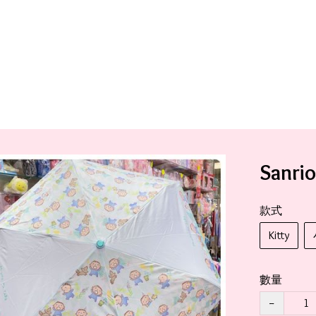
San
款式
Kitty
數量
−