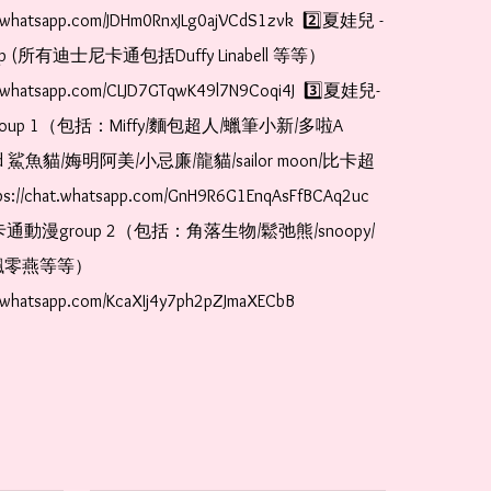
at.whatsapp.com/JDHm0RnxJLg0ajVCdS1zvk  2️⃣夏娃兒 - 
oup (所有迪士尼卡通包括Duffy Linabell 等等）  
at.whatsapp.com/CLJD7GTqwK49l7N9Coqi4J  3️⃣夏娃兒-
oup 1（包括：Miffy/麵包超人/蠟筆小新/多啦A
and 鯊魚貓/娒明阿美/小忌廉/龍貓/sailor moon/比卡超
://chat.whatsapp.com/GnH9R6G1EnqAsFfBCAq2uc  
卡通動漫group 2（包括：角落生物/鬆弛熊/snoopy/
零燕等等）  
t.whatsapp.com/KcaXIj4y7ph2pZJmaXECbB