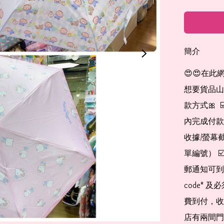
簡介
😍😍在此
想要貨品山加入
款方式🎀  
內完成付款
收據/螢幕
單編號） 
郵通知可到
code*
費到付，收
店有兩間門