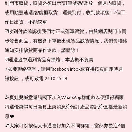
到門市取貨，取貨必須出示*訂單號碼*及於一個月內取貨，
或用順豐速遞/智能櫃取貨，運費到付，收到款項後1-2個工
作日出貨，不能夾單

☑️收到付款確認後我們才正式落單留貨，由於網店與門市同
步發售商品，有機會下單後出現貨品缺貨情況，我們會聯絡
通知安排缺貨商品作退款，請體諒！

☑️運送途中遇到貨品有損壞，本店概不負責

⭐️如要聯絡查詢，請用Facebook inbox或直接按頁面即時通
訊按鈕 ，或可致電 2110 1519

🎉夏娃兒誠意邀請閣下加入WhatsApp群組👍以便獲得獨家
特選優惠💥每日新貨上架消息💥預訂產品資訊💥直播最新消
息❤️

💕大家可以按個人卡通喜好加入不同群組，當然亦歡迎4個