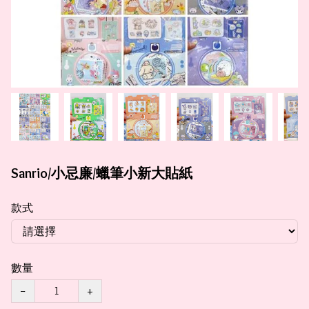
Sanrio/小忌廉/蠟筆小新大貼紙
款式
數量
−
+