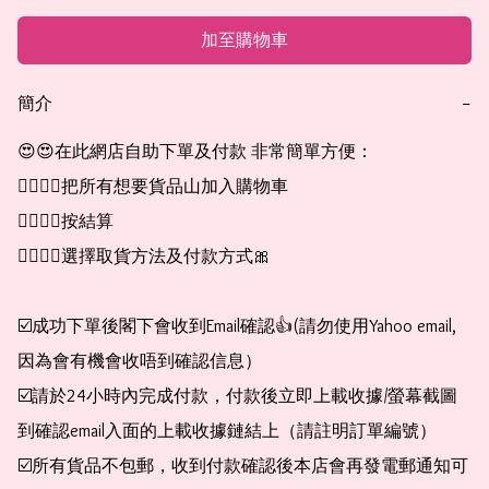
加至購物車
簡介
−
😍😍在此網店自助下單及付款 非常簡單方便：

👉🏻👉🏻把所有想要貨品山加入購物車

👉🏻👉🏻按結算

👉🏻👉🏻選擇取貨方法及付款方式🎀

☑️成功下單後閣下會收到Email確認👍(請勿使用Yahoo email,
因為會有機會收唔到確認信息）

☑️請於24小時內完成付款，付款後立即上載收據/螢幕截圖
到確認email入面的上載收據鏈結上（請註明訂單編號）

☑️所有貨品不包郵，收到付款確認後本店會再發電郵通知可