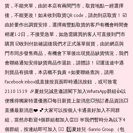
貨，不能夾單，由於本店有兩間門市，取貨地點一經選擇
後，不能更改！如未收到取貨QR code，請勿到店取貨！ ☑️
由於要作出調貨安排，選擇南豐點取貨的客戶有機會時間會
稍遲1-2日，不接受急單，如急需購買的客人可直接到門市
購買 ☑️收到付款確認後我們才正式落單留貨，由於網店與
門市同步發售商品，有機會下單後出現貨品缺貨情況，我們
會聯絡通知安排缺貨商品作退款，請體諒！ ☑️運送途中遇
到貨品有損壞，本店概不負責 ⭐️如要聯絡查詢，請用
Facebook inbox或直接按頁面即時通訊按鈕 ，或可致電 
2110 1519  🎉夏娃兒誠意邀請閣下加入WhatsApp群組👍以
便獲得獨家特選優惠💥每日新貨上架消息💥預訂產品資訊💥
直播最新消息❤️ 💕大家可以按個人卡通喜好加入不同群
組，當然亦歡迎4個群組都加入👏🏻 🌸我們暫時分為以下4
個群組，按連結即可加入 👇🏻  1️⃣夏娃兒 -Sanrio Group （包