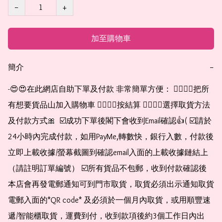
−
+
加至購物車
簡介
−
-😍😍在此網店自助下單及付款 非常簡單方便： 👉🏻👉🏻把所
有想要貨品山加入購物車 👉🏻👉🏻按結算 👉🏻👉🏻選擇取貨方法
及付款方式🎀  ☑️成功下單後閣下會收到Email確認👍( ☑️請於
24小時內完成付款，如用PayMe,轉數快，銀行入數，付款後
立即上載收據/螢幕截圖到確認email入面的上載收據鏈結上
（請註明訂單編號） ☑️所有貨品不包郵，收到付款確認後
本店會再發電郵通知可到門市取貨，取貨必須出示通知取貨
電郵入面的*QR code* 及必須於一個月內取貨，或用順豐速
遞/智能櫃取貨，運費到付，收到款項後約3個工作日內出