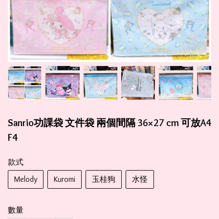
Sanrio功課袋 文件袋 兩個間隔 36×27 cm 可放A4
F4
款式
Melody
Kuromi
玉桂狗
水怪
數量