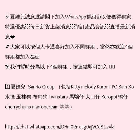
🎉夏娃兒誠意邀請閣下加入WhatsApp群組👍以便獲得獨家
特選優惠💥每日新貨上架消息💥預訂產品資訊💥直播最新消
息❤️

💕大家可以按個人卡通喜好加入不同群組，當然亦歡迎4個
群組都加入👏🏻

🌸我們暫時分為以下4個群組，按連結即可加入 👇🏻

1️⃣夏娃兒 -Sanrio Group （包括Kitty melody Kuromi PC Sam Xo 
水怪 玉桂狗 布甸狗 Twinstars 馬騮仔 大口仔 Keroppi 鴨仔 
cherrychums marroncream 等等）

https://chat.whatsapp.com/JDHm0RnxJLg0ajVCdS1zvk
