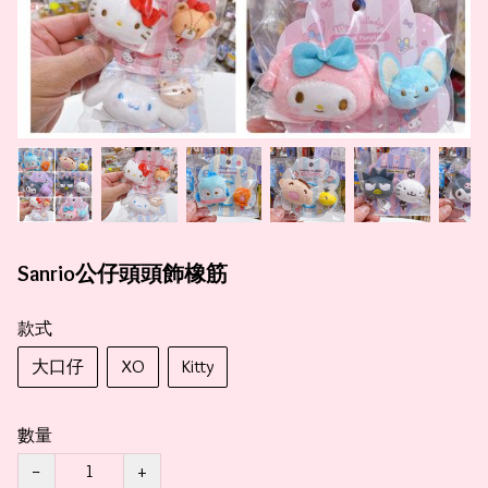
Sanrio公仔頭頭飾橡筋
款式
大口仔
XO
Kitty
數量
−
+