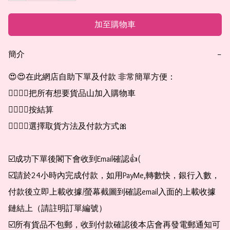
加至購物車
簡介
−
😍😍在此網店自助下單及付款 非常簡單方便：

👉🏻👉🏻把所有想要貨品山加入購物車

👉🏻👉🏻按結算

👉🏻👉🏻選擇取貨方法及付款方式🎀

☑️成功下單後閣下會收到Email確認👍(

☑️請於24小時內完成付款，如用PayMe,轉數快，銀行入數，
付款後立即上載收據/螢幕截圖到確認email入面的上載收據
鏈結上（請註明訂單編號）

☑️所有貨品不包郵，收到付款確認後本店會再發電郵通知可