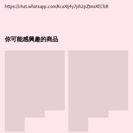
https://chat.whatsapp.com/KcaXIj4y7ph2pZJmaXECbB
你可能感興趣的商品