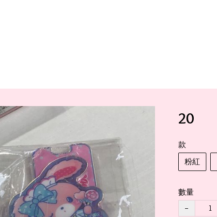
20
款
粉紅
數量
−