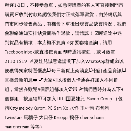
稍遲1-2日，不接受急單，如急需購買的客人可直接到門市
購買 ☑️收到付款確認後我們才正式落單留貨，由於網店與
門市同步發售商品，有機會下單後出現貨品缺貨情況，我們
會聯絡通知安排缺貨商品作退款，請體諒！ ☑️運送途中遇
到貨品有損壞，本店概不負責 ⭐️如要聯絡查詢，請用
Facebook inbox或直接按頁面即時通訊按鈕 ，或可致電 
2110 1519  🎉夏娃兒誠意邀請閣下加入WhatsApp群組👍以
便獲得獨家特選優惠💥每日新貨上架消息💥預訂產品資訊💥
直播最新消息❤️ 💕大家可以按個人卡通喜好加入不同群
組，當然亦歡迎4個群組都加入👏🏻 🌸我們暫時分為以下4
個群組，按連結即可加入 👇🏻  1️⃣夏娃兒 -Sanrio Group （包
括Kitty melody Kuromi PC Sam Xo 水怪 玉桂狗 布甸狗 
Twinstars 馬騮仔 大口仔 Keroppi 鴨仔 cherrychums 
marroncream 等等）  