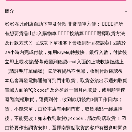
簡介
−
😍😍在此網店自助下單及付款 非常簡單方便： 👉🏻👉🏻把所
有想要貨品山加入購物車 👉🏻👉🏻按結算 👉🏻👉🏻選擇取貨方法
及付款方式🎀  ☑️成功下單後閣下會收到Email確認👍( ☑️請於
24小時內完成付款，如用PayMe,轉數快，銀行入數，付款後
立即上載收據/螢幕截圖到確認email入面的上載收據鏈結上
（請註明訂單編號） ☑️所有貨品不包郵，收到付款確認後
本店會再發電郵通知可到門市取貨，取貨必須出示通知取貨
電郵入面的*QR code* 及必須於一個月內取貨，或用順豐速
遞/智能櫃取貨，運費到付，收到款項後約3個工作日內出
貨，不能夾單，由於本店有兩間門市，取貨地點一經選擇
後，不能更改！如未收到取貨QR code，請勿到店取貨！ ☑️
由於要作出調貨安排，選擇南豐點取貨的客戶有機會時間會