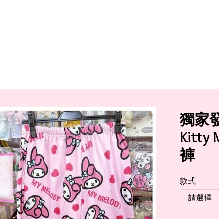
獨家發
Kitt
褲
款式