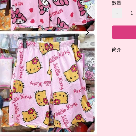
數量
−
簡介