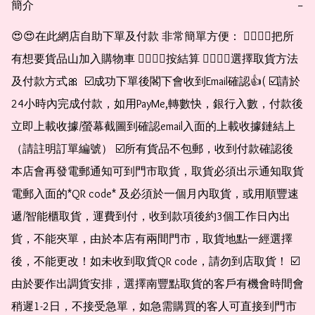
簡介
−
😍😍在此網店自助下單及付款 非常簡單方便： 👉🏻👉🏻把所
有想要貨品山加入購物車 👉🏻👉🏻按結算 👉🏻👉🏻選擇取貨方法
及付款方式🎀  ☑️成功下單後閣下會收到Email確認👍( ☑️請於
24小時內完成付款，如用PayMe,轉數快，銀行入數，付款後
立即上載收據/螢幕截圖到確認email入面的上載收據鏈結上
（請註明訂單編號） ☑️所有貨品不包郵，收到付款確認後
本店會再發電郵通知可到門市取貨，取貨必須出示通知取貨
電郵入面的*QR code* 及必須於一個月內取貨，或用順豐速
遞/智能櫃取貨，運費到付，收到款項後約3個工作日內出
貨，不能夾單，由於本店有兩間門市，取貨地點一經選擇
後，不能更改！如未收到取貨QR code，請勿到店取貨！ ☑️
由於要作出調貨安排，選擇南豐點取貨的客戶有機會時間會
稍遲1-2日，不接受急單，如急需購買的客人可直接到門市