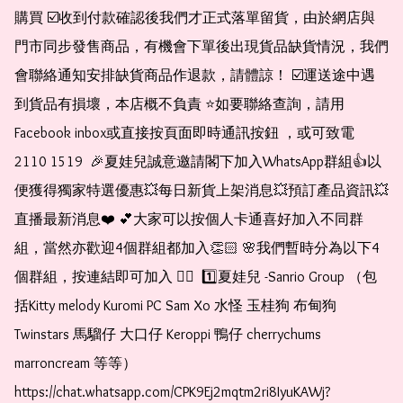
購買 ☑️收到付款確認後我們才正式落單留貨，由於網店與
門市同步發售商品，有機會下單後出現貨品缺貨情況，我們
會聯絡通知安排缺貨商品作退款，請體諒！ ☑️運送途中遇
到貨品有損壞，本店概不負責 ⭐️如要聯絡查詢，請用
Facebook inbox或直接按頁面即時通訊按鈕 ，或可致電 
2110 1519  🎉夏娃兒誠意邀請閣下加入WhatsApp群組👍以
便獲得獨家特選優惠💥每日新貨上架消息💥預訂產品資訊💥
直播最新消息❤️ 💕大家可以按個人卡通喜好加入不同群
組，當然亦歡迎4個群組都加入👏🏻 🌸我們暫時分為以下4
個群組，按連結即可加入 👇🏻  1️⃣夏娃兒 -Sanrio Group （包
括Kitty melody Kuromi PC Sam Xo 水怪 玉桂狗 布甸狗 
Twinstars 馬騮仔 大口仔 Keroppi 鴨仔 cherrychums 
marroncream 等等）  
https://chat.whatsapp.com/CPK9Ej2mqtm2ri8IyuKAWj?