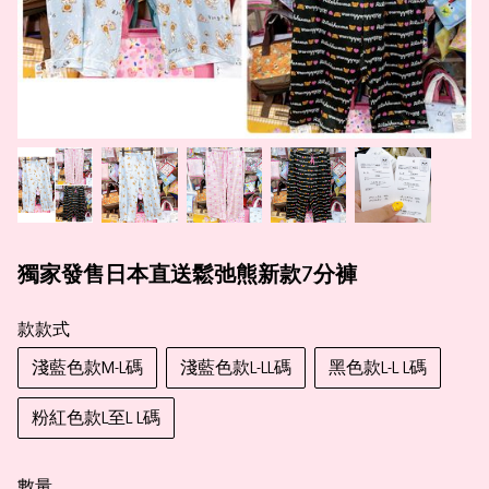
獨家發售日本直送鬆弛熊新款7分褲
款款式
淺藍色款M-L碼
淺藍色款L-LL碼
黑色款L-L L碼
粉紅色款L至L L碼
數量