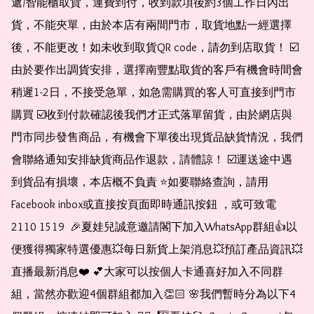
遞/智能櫃取貨，運費到付，收到款項後約3個工作日內出
貨，不能夾單，由於本店有兩間門市，取貨地點一經選擇
後，不能更改！如未收到取貨QR code，請勿到店取貨！ ☑️
由於要作出調貨安排，選擇南豐點取貨的客戶有機會時間會
稍遲1-2日，不接受急單，如急需購買的客人可直接到門市
購買 ☑️收到付款確認後我們才正式落單留貨，由於網店與
門市同步發售商品，有機會下單後出現貨品缺貨情況，我們
會聯絡通知安排缺貨商品作退款，請體諒！ ☑️運送途中遇
到貨品有損壞，本店概不負責 ⭐️如要聯絡查詢，請用
Facebook inbox或直接按頁面即時通訊按鈕 ，或可致電 
2110 1519  🎉夏娃兒誠意邀請閣下加入WhatsApp群組👍以
便獲得獨家特選優惠💥每日新貨上架消息💥預訂產品資訊💥
直播最新消息❤️ 💕大家可以按個人卡通喜好加入不同群
組，當然亦歡迎4個群組都加入👏🏻 🌸我們暫時分為以下4