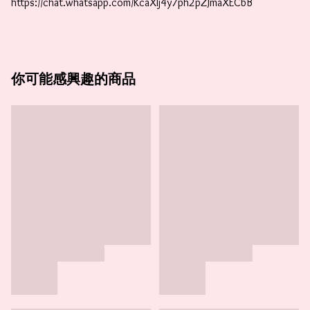
https://chat.whatsapp.com/KcaXIj4y7ph2pZJmaXECbB
你可能感興趣的商品