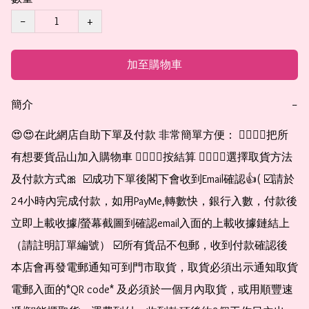
−
+
加至購物車
簡介
−
😍😍在此網店自助下單及付款 非常簡單方便： 👉🏻👉🏻把所
有想要貨品山加入購物車 👉🏻👉🏻按結算 👉🏻👉🏻選擇取貨方法
及付款方式🎀  ☑️成功下單後閣下會收到Email確認👍( ☑️請於
24小時內完成付款，如用PayMe,轉數快，銀行入數，付款後
立即上載收據/螢幕截圖到確認email入面的上載收據鏈結上
（請註明訂單編號） ☑️所有貨品不包郵，收到付款確認後
本店會再發電郵通知可到門市取貨，取貨必須出示通知取貨
電郵入面的*QR code* 及必須於一個月內取貨，或用順豐速