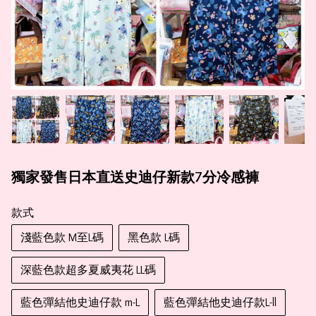
獨家發售日本直送史迪仔新款7分冷感褲
款式
淺藍色款 M至L碼
黑色款 L碼
深藍色款超多夏威夷花 LL碼
藍色彈結他史迪仔款 m-L
藍色彈結他史迪仔款L-ll