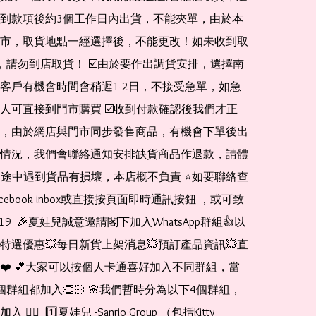
到款項後約3個工作日內出貨，不能夾單，由於本
市，取貨地點一經選擇後，不能更改！如未收到取
de，請勿到店取貨！ ☑️由於要作出調貨安排，選擇南
客戶有機會時間會稍遲1-2日，不接受急單，如急
人可直接到門市購買 ☑️收到付款確認後我們才正
，由於網店與門市同步發售商品，有機會下單後出
情況，我們會聯絡通知安排缺貨商品作退款，請體
運送途中遇到貨品有損壞，本店概不負責 ⭐️如要聯絡查
cebook inbox或直接按頁面即時通訊按鈕 ，或可致
1519  🎉夏娃兒誠意邀請閣下加入WhatsApp群組👍以
特選優惠💥每日新貨上架消息💥預訂產品資訊💥直
❤️ 💕大家可以按個人卡通喜好加入不同群組，當
個群組都加入👏🏻 🌸我們暫時分為以下4個群組，
🏻  1️⃣夏娃兒 -Sanrio Group （包括Kitty 