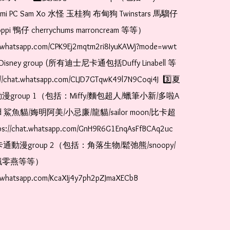
romi PC Sam Xo 水怪 玉桂狗 布甸狗 Twinstars 馬騮仔 
pi 鴨仔 cherrychums marroncream 等等）  
t.whatsapp.com/CPK9Ej2mqtm2ri8IyuKAWj?mode=wwt  
Disney group (所有迪士尼卡通包括Duffy Linabell 等
//chat.whatsapp.com/CLJD7GTqwK49l7N9Coqi4J  3️⃣夏
漫group 1（包括：Miffy/麵包超人/蠟筆小新/多啦A
and 鯊魚貓/娒明阿美/小忌廉/龍貓/sailor moon/比卡超
://chat.whatsapp.com/GnH9R6G1EnqAsFfBCAq2uc  
卡通動漫group 2（包括：角落生物/鬆弛熊/snoopy/
零燕等等）  
t.whatsapp.com/KcaXIj4y7ph2pZJmaXECbB