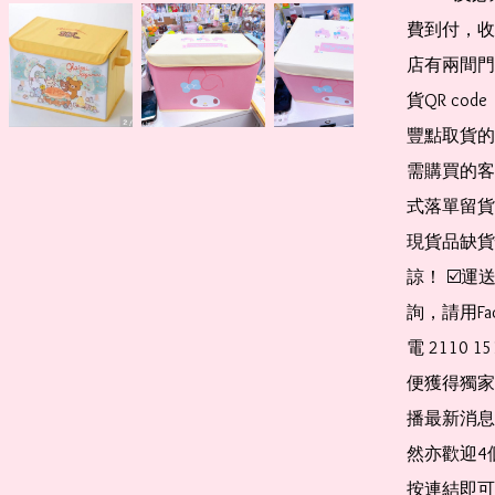
費到付，收
店有兩間門
貨QR co
豐點取貨的
需購買的客
式落單留貨
現貨品缺貨
諒！ ☑️
詢，請用Fa
電 2110 
便獲得獨家
播最新消息
然亦歡迎4
按連結即可加入 