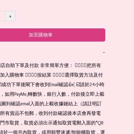
+
加至購物車
−
網店自助下單及付款 非常簡單方便： 👉🏻👉🏻把所有
購物車 👉🏻👉🏻按結算 👉🏻👉🏻選擇取貨方法及付
☑️成功下單後閣下會收到Email確認👍( ☑️請於24小時
，如用PayMe,轉數快，銀行入數，付款後立即上載
截圖到確認email入面的上載收據鏈結上（請註明訂
☑️所有貨品不包郵，收到付款確認後本店會再發電
門市取貨，取貨必須出示通知取貨電郵入面的*QR 
 及必須於一個月內取貨，或用順豐速遞/智能櫃取貨，運