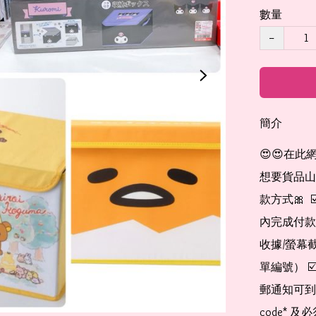
數量
−
簡介
😍😍在此
想要貨品山加入
款方式🎀  
內完成付款
收據/螢幕
單編號） 
郵通知可到
code*