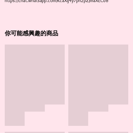
https://chat.whatsapp.com/KcaXIj4y7ph2pZJmaXECbB    
你可能感興趣的商品