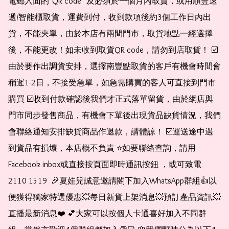
電郵入面的*QR code* 及必須於一個月內取貨，或用順豐速
遞/智能櫃取貨，運費到付，收到款項後約3個工作日內出
貨，不能夾單，由於本店有兩間門市，取貨地點一經選擇
後，不能更改！如未收到取貨QR code，請勿到店取貨！ ☑️
由於要作出調貨安排，選擇南豐點取貨的客戶有機會時間會
稍遲1-2日，不接受急單，如急需購買的客人可直接到門市
購買 ☑️收到付款確認後我們才正式落單留貨，由於網店與
門市同步發售商品，有機會下單後出現貨品缺貨情況，我們
會聯絡通知安排缺貨商品作退款，請體諒！ ☑️運送途中遇
到貨品有損壞，本店概不負責 ⭐️如要聯絡查詢，請用
Facebook inbox或直接按頁面即時通訊按鈕 ，或可致電 
2110 1519  🎉夏娃兒誠意邀請閣下加入WhatsApp群組👍以
便獲得獨家特選優惠💥每日新貨上架消息💥預訂產品資訊💥
直播最新消息❤️ 💕大家可以按個人卡通喜好加入不同群