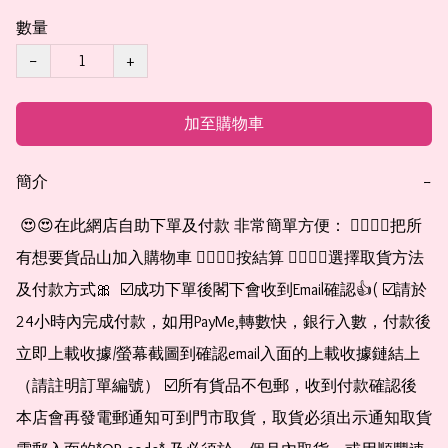
數量
−
+
加至購物車
簡介
−
 😍😍在此網店自助下單及付款 非常簡單方便： 👉🏻👉🏻把所
有想要貨品山加入購物車 👉🏻👉🏻按結算 👉🏻👉🏻選擇取貨方法
及付款方式🎀  ☑️成功下單後閣下會收到Email確認👍( ☑️請於
24小時內完成付款，如用PayMe,轉數快，銀行入數，付款後
立即上載收據/螢幕截圖到確認email入面的上載收據鏈結上
（請註明訂單編號） ☑️所有貨品不包郵，收到付款確認後
本店會再發電郵通知可到門市取貨，取貨必須出示通知取貨