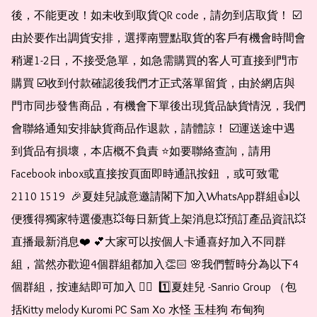
後，不能更改！如未收到取貨QR code，請勿到店取貨！ ☑️
由於要作出調貨安排，選擇南豐點取貨的客戶有機會時間會
稍遲1-2日，不接受急單，如急需購買的客人可直接到門市
購買 ☑️收到付款確認後我們才正式落單留貨，由於網店與
門市同步發售商品，有機會下單後出現貨品缺貨情況，我們
會聯絡通知安排缺貨商品作退款，請體諒！ ☑️運送途中遇
到貨品有損壞，本店概不負責 ⭐️如要聯絡查詢，請用
Facebook inbox或直接按頁面即時通訊按鈕 ，或可致電 
2110 1519  🎉夏娃兒誠意邀請閣下加入WhatsApp群組👍以
便獲得獨家特選優惠💥每日新貨上架消息💥預訂產品資訊💥
直播最新消息❤️ 💕大家可以按個人卡通喜好加入不同群
組，當然亦歡迎4個群組都加入👏🏻 🌸我們暫時分為以下4
個群組，按連結即可加入 👇🏻  1️⃣夏娃兒 -Sanrio Group （包
括Kitty melody Kuromi PC Sam Xo 水怪 玉桂狗 布甸狗 