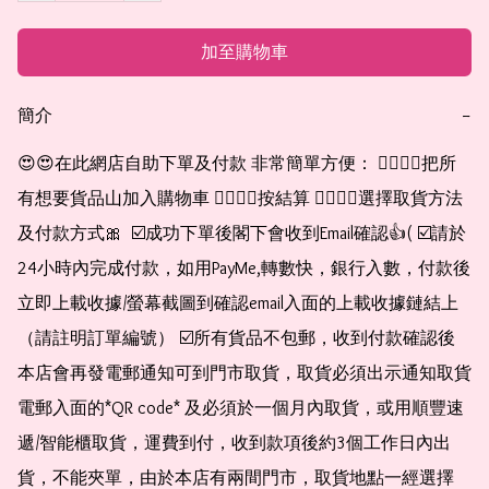
加至購物車
簡介
−
😍😍在此網店自助下單及付款 非常簡單方便： 👉🏻👉🏻把所
有想要貨品山加入購物車 👉🏻👉🏻按結算 👉🏻👉🏻選擇取貨方法
及付款方式🎀  ☑️成功下單後閣下會收到Email確認👍( ☑️請於
24小時內完成付款，如用PayMe,轉數快，銀行入數，付款後
立即上載收據/螢幕截圖到確認email入面的上載收據鏈結上
（請註明訂單編號） ☑️所有貨品不包郵，收到付款確認後
本店會再發電郵通知可到門市取貨，取貨必須出示通知取貨
電郵入面的*QR code* 及必須於一個月內取貨，或用順豐速
遞/智能櫃取貨，運費到付，收到款項後約3個工作日內出
貨，不能夾單，由於本店有兩間門市，取貨地點一經選擇