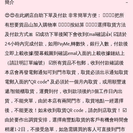
簡介
−
😍😍在此網店自助下單及付款 非常簡單方便： 👉🏻👉🏻把所
有想要貨品山加入購物車 👉🏻👉🏻按結算 👉🏻👉🏻選擇取貨方法
及付款方式🎀  ☑️成功下單後閣下會收到Email確認👍( ☑️請於
24小時內完成付款，如用PayMe,轉數快，銀行入數，付款後
立即上載收據/螢幕截圖到確認email入面的上載收據鏈結上
（請註明訂單編號） ☑️所有貨品不包郵，收到付款確認後
本店會再發電郵通知可到門市取貨，取貨必須出示通知取貨
電郵入面的*QR code* 及必須於一個月內取貨，或用順豐速
遞/智能櫃取貨，運費到付，收到款項後約3個工作日內出
貨，不能夾單，由於本店有兩間門市，取貨地點一經選擇
後，不能更改！如未收到取貨QR code，請勿到店取貨！ ☑️
由於要作出調貨安排，選擇南豐點取貨的客戶有機會時間會
稍遲1-2日，不接受急單，如急需購買的客人可直接到門市