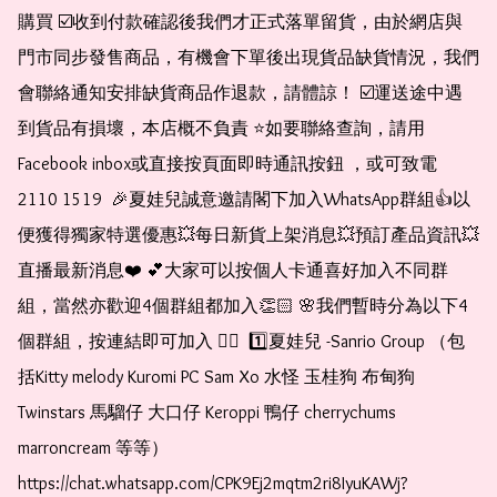
購買 ☑️收到付款確認後我們才正式落單留貨，由於網店與
門市同步發售商品，有機會下單後出現貨品缺貨情況，我們
會聯絡通知安排缺貨商品作退款，請體諒！ ☑️運送途中遇
到貨品有損壞，本店概不負責 ⭐️如要聯絡查詢，請用
Facebook inbox或直接按頁面即時通訊按鈕 ，或可致電 
2110 1519  🎉夏娃兒誠意邀請閣下加入WhatsApp群組👍以
便獲得獨家特選優惠💥每日新貨上架消息💥預訂產品資訊💥
直播最新消息❤️ 💕大家可以按個人卡通喜好加入不同群
組，當然亦歡迎4個群組都加入👏🏻 🌸我們暫時分為以下4
個群組，按連結即可加入 👇🏻  1️⃣夏娃兒 -Sanrio Group （包
括Kitty melody Kuromi PC Sam Xo 水怪 玉桂狗 布甸狗 
Twinstars 馬騮仔 大口仔 Keroppi 鴨仔 cherrychums 
marroncream 等等）  
https://chat.whatsapp.com/CPK9Ej2mqtm2ri8IyuKAWj?