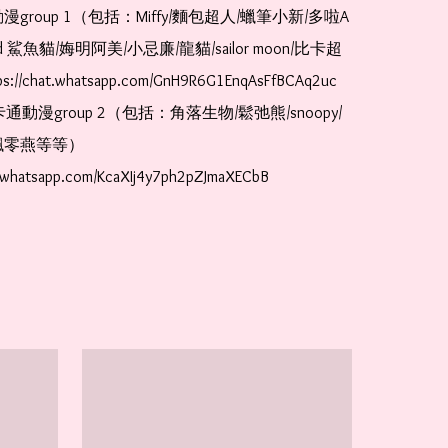
漫group 1（包括：Miffy/麵包超人/蠟筆小新/多啦A
and 鯊魚貓/娒明阿美/小忌廉/龍貓/sailor moon/比卡超
://chat.whatsapp.com/GnH9R6G1EnqAsFfBCAq2uc  
卡通動漫group 2（包括：角落生物/鬆弛熊/snoopy/
零燕等等）  
t.whatsapp.com/KcaXIj4y7ph2pZJmaXECbB