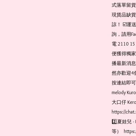
式落單留貨
現貨品缺貨
諒！ ☑️
詢，請用Fa
電 2110 
便獲得獨家
播最新消息
然亦歡迎4
按連結即可加入 
melody Ku
大口仔 Kerop
https://cha
2️⃣夏娃兒 - 
等）  https: