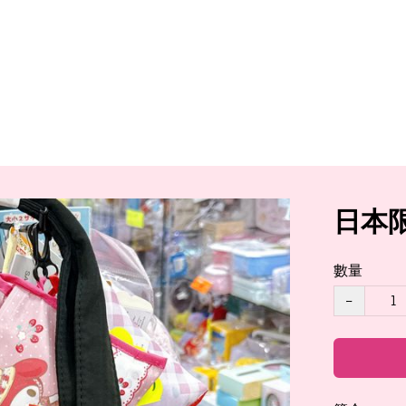
日本限
數量
−