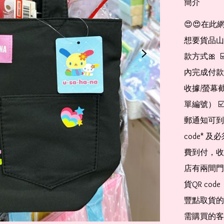
簡介
😍😍在此
想要貨品山加入
款方式🎀  
內完成付款
收據/螢幕
單編號） 
郵通知可到
code*
費到付，收
店有兩間門
貨QR co
豐點取貨的
需購買的客