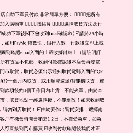
−
網店自助下單及付款 非常簡單方便： 👉🏻👉🏻把所有
購物車 👉🏻👉🏻按結算 👉🏻👉🏻選擇取貨方法及付
☑️成功下單後閣下會收到Email確認👍( ☑️請於24小時
，如用PayMe,轉數快，銀行入數，付款後立即上載
截圖到確認email入面的上載收據鏈結上（請註明訂
☑️所有貨品不包郵，收到付款確認後本店會再發電
門市取貨，取貨必須出示通知取貨電郵入面的*QR 
 及必須於一個月內取貨，或用順豐速遞/智能櫃取貨，運
到款項後約3個工作日內出貨，不能夾單，由於本
市，取貨地點一經選擇後，不能更改！如未收到取
de，請勿到店取貨！ ☑️由於要作出調貨安排，選擇南
客戶有機會時間會稍遲1-2日，不接受急單，如急
人可直接到門市購買 ☑️收到付款確認後我們才正