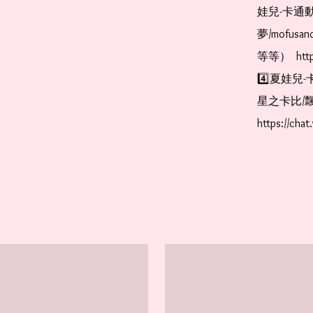
娃兒-卡通動
夢/mofus
等等）  https
4️⃣夏娃兒-
星之卡比/飄
https://cha