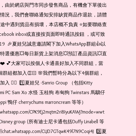
，由於網店與門市同步發售商品，有機會下單後出
情況，我們會聯絡通知安排缺貨商品作退款，請體
運送途中遇到貨品有損壞，本店概不負責 ⭐️如要聯絡查
cebook inbox或直接按頁面即時通訊按鈕 ，或可致
1519  🎉夏娃兒誠意邀請閣下加入WhatsApp群組👍以
特選優惠💥每日新貨上架消息💥預訂產品資訊💥直
❤️ 💕大家可以按個人卡通喜好加入不同群組，當
個群組都加入👏🏻 🌸我們暫時分為以下4個群組，
🏻  1️⃣夏娃兒 -Sanrio Group （包括Kitty 
romi PC Sam Xo 水怪 玉桂狗 布甸狗 Twinstars 馬騮仔 
pi 鴨仔 cherrychums marroncream 等等）  
t.whatsapp.com/CPK9Ej2mqtm2ri8IyuKAWj?mode=wwt  
Disney group (所有迪士尼卡通包括Duffy Linabell 等
//chat.whatsapp.com/CLJD7GTqwK49l7N9Coqi4J  3️⃣夏