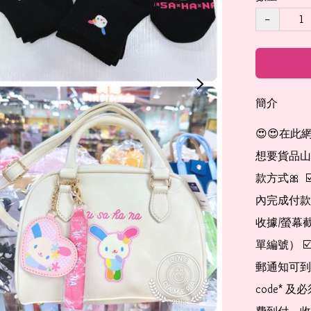
−
簡介
😍😍在此
想要貨品山加入
款方式🎀  
內完成付款
收據/螢幕
單編號） 
郵通知可到
code*