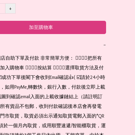
+
加至購物車
−
網店自助下單及付款 非常簡單方便： 👉🏻👉🏻把所有
購物車 👉🏻👉🏻按結算 👉🏻👉🏻選擇取貨方法及付
☑️成功下單後閣下會收到Email確認👍( ☑️請於24小時
，如用PayMe,轉數快，銀行入數，付款後立即上載
截圖到確認email入面的上載收據鏈結上（請註明訂
☑️所有貨品不包郵，收到付款確認後本店會再發電
門市取貨，取貨必須出示通知取貨電郵入面的*QR 
 及必須於一個月內取貨，或用順豐速遞/智能櫃取貨，運