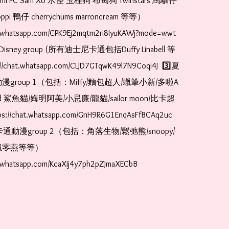
romi PC Sam Xo 水怪 玉桂狗 布甸狗 Twinstars 馬騮仔 
pi 鴨仔 cherrychums marroncream 等等）  
t.whatsapp.com/CPK9Ej2mqtm2ri8IyuKAWj?mode=wwt  
Disney group (所有迪士尼卡通包括Duffy Linabell 等
//chat.whatsapp.com/CLJD7GTqwK49l7N9Coqi4J  3️⃣夏
漫group 1（包括：Miffy/麵包超人/蠟筆小新/多啦A
and 鯊魚貓/娒明阿美/小忌廉/龍貓/sailor moon/比卡超
://chat.whatsapp.com/GnH9R6G1EnqAsFfBCAq2uc  
卡通動漫group 2（包括：角落生物/鬆弛熊/snoopy/
零燕等等）  
t.whatsapp.com/KcaXIj4y7ph2pZJmaXECbB