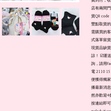
費到付，收
店有兩間門
貨QR co
豐點取貨的
需購買的客
式落單留貨
現貨品缺貨
諒！ ☑️
詢，請用Fa
電 2110 
便獲得獨家
播最新消息
然亦歡迎4
按連結即可加入 