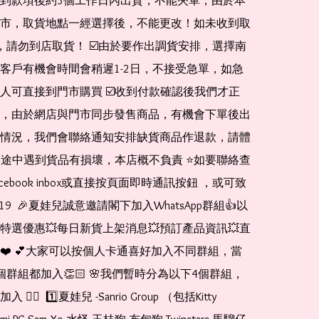
到款項後約3個工作日內出貨，不能夾單，由於本
市，取貨地點一經選擇後，不能更改！如未收到取
de，請勿到店取貨！ ☑️由於要作出調貨安排，選擇南
客戶有機會時間會稍遲1-2日，不接受急單，如急
人可直接到門市購買 ☑️收到付款確認後我們才正
，由於網店與門市同步發售商品，有機會下單後出
情況，我們會聯絡通知安排缺貨商品作退款，請體
運送途中遇到貨品有損壞，本店概不負責 ⭐️如要聯絡查
cebook inbox或直接按頁面即時通訊按鈕 ，或可致
1519  🎉夏娃兒誠意邀請閣下加入WhatsApp群組👍以
特選優惠💥每日新貨上架消息💥預訂產品資訊💥直
❤️ 💕大家可以按個人卡通喜好加入不同群組，當
個群組都加入👏🏻 🌸我們暫時分為以下4個群組，
🏻  1️⃣夏娃兒 -Sanrio Group （包括Kitty 