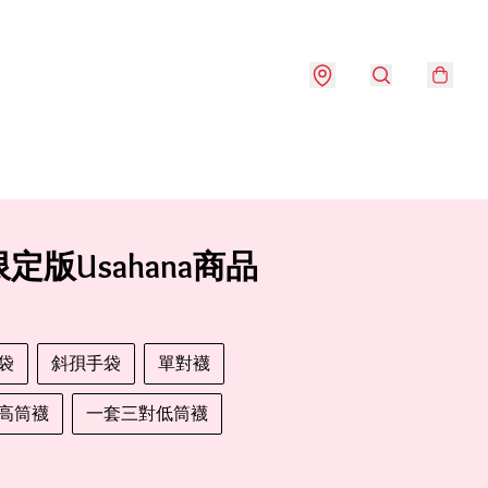
定版Usahana商品
袋
斜孭手袋
單對襪
高筒襪
一套三對低筒襪