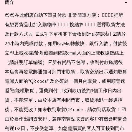
簡介
−
😍😍在此網店自助下單及付款 非常簡單方便： 👉🏻👉🏻把所
有想要貨品山加入購物車 👉🏻👉🏻按結算 👉🏻👉🏻選擇取貨方法
及付款方式🎀  ☑️成功下單後閣下會收到Email確認👍( ☑️請於
24小時內完成付款，如用PayMe,轉數快，銀行入數，付款後
立即上載收據/螢幕截圖到確認email入面的上載收據鏈結上
（請註明訂單編號） ☑️所有貨品不包郵，收到付款確認後
本店會再發電郵通知可到門市取貨，取貨必須出示通知取貨
電郵入面的*QR code* 及必須於一個月內取貨，或用順豐速
遞/智能櫃取貨，運費到付，收到款項後約3個工作日內出
貨，不能夾單，由於本店有兩間門市，取貨地點一經選擇
後，不能更改！如未收到取貨QR code，請勿到店取貨！ ☑️
由於要作出調貨安排，選擇南豐點取貨的客戶有機會時間會
稍遲1-2日，不接受急單，如急需購買的客人可直接到門市