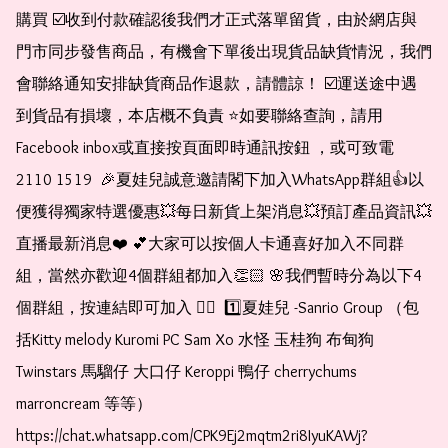
購買 ☑️收到付款確認後我們才正式落單留貨，由於網店與
門市同步發售商品，有機會下單後出現貨品缺貨情況，我們
會聯絡通知安排缺貨商品作退款，請體諒！ ☑️運送途中遇
到貨品有損壞，本店概不負責 ⭐️如要聯絡查詢，請用
Facebook inbox或直接按頁面即時通訊按鈕 ，或可致電 
2110 1519  🎉夏娃兒誠意邀請閣下加入WhatsApp群組👍以
便獲得獨家特選優惠💥每日新貨上架消息💥預訂產品資訊💥
直播最新消息❤️ 💕大家可以按個人卡通喜好加入不同群
組，當然亦歡迎4個群組都加入👏🏻 🌸我們暫時分為以下4
個群組，按連結即可加入 👇🏻  1️⃣夏娃兒 -Sanrio Group （包
括Kitty melody Kuromi PC Sam Xo 水怪 玉桂狗 布甸狗 
Twinstars 馬騮仔 大口仔 Keroppi 鴨仔 cherrychums 
marroncream 等等）  
https://chat.whatsapp.com/CPK9Ej2mqtm2ri8IyuKAWj?