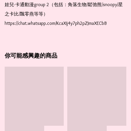
娃兒-卡通動漫group 2（包括：角落生物/鬆弛熊/snoopy/星
之卡比/飄零燕等等）  
https://chat.whatsapp.com/KcaXIj4y7ph2pZJmaXECbB    
你可能感興趣的商品