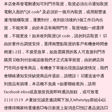
本店會再發電郵通知可到門市取貨，取貨必須出示通知取貨
電郵入面的*QR code* 及必須於一個月內取貨，或用順豐速
遞/智能櫃取貨，運費到付，收到款項後約3個工作日內出
貨，不能夾單，由於本店有兩間門市，取貨地點一經選擇
後，不能更改！如未收到取貨QR code，請勿到店取貨！ ☑️
由於要作出調貨安排，選擇南豐點取貨的客戶有機會時間會
稍遲1-2日，不接受急單，如急需購買的客人可直接到門市
購買 ☑️收到付款確認後我們才正式落單留貨，由於網店與
門市同步發售商品，有機會下單後出現貨品缺貨情況，我們
會聯絡通知安排缺貨商品作退款，請體諒！ ☑️運送途中遇
到貨品有損壞，本店概不負責 ⭐️如要聯絡查詢，請用
Facebook inbox或直接按頁面即時通訊按鈕 ，或可致電 
2110 1519  🎉夏娃兒誠意邀請閣下加入WhatsApp群組👍以
便獲得獨家特選優惠💥每日新貨上架消息💥預訂產品資訊💥