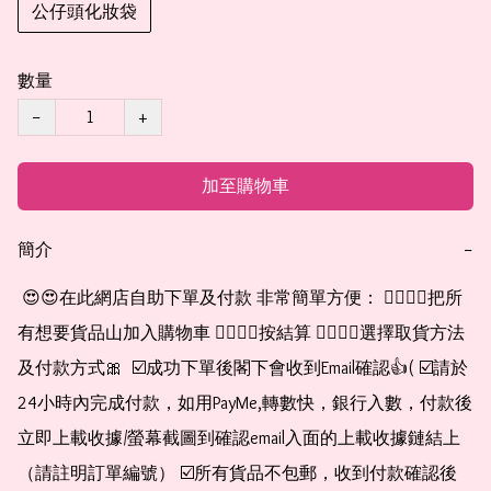
公仔頭化妝袋
數量
−
+
加至購物車
簡介
−
 😍😍在此網店自助下單及付款 非常簡單方便： 👉🏻👉🏻把所
有想要貨品山加入購物車 👉🏻👉🏻按結算 👉🏻👉🏻選擇取貨方法
及付款方式🎀  ☑️成功下單後閣下會收到Email確認👍( ☑️請於
24小時內完成付款，如用PayMe,轉數快，銀行入數，付款後
立即上載收據/螢幕截圖到確認email入面的上載收據鏈結上
（請註明訂單編號） ☑️所有貨品不包郵，收到付款確認後