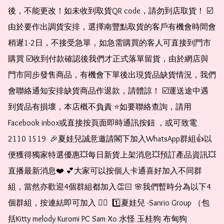
後，不能更改！如未收到取貨QR code，請勿到店取貨！ ☑️
由於要作出調貨安排，選擇南豐點取貨的客戶有機會時間會
稍遲1-2日，不接受急單，如急需購買的客人可直接到門市
購買 ☑️收到付款確認後我們才正式落單留貨，由於網店與
門市同步發售商品，有機會下單後出現貨品缺貨情況，我們
會聯絡通知安排缺貨商品作退款，請體諒！ ☑️運送途中遇
到貨品有損壞，本店概不負責 ⭐️如要聯絡查詢，請用
Facebook inbox或直接按頁面即時通訊按鈕 ，或可致電 
2110 1519  🎉夏娃兒誠意邀請閣下加入WhatsApp群組👍以
便獲得獨家特選優惠💥每日新貨上架消息💥預訂產品資訊💥
直播最新消息❤️ 💕大家可以按個人卡通喜好加入不同群
組，當然亦歡迎4個群組都加入👏🏻 🌸我們暫時分為以下4
個群組，按連結即可加入 👇🏻  1️⃣夏娃兒 -Sanrio Group （包
括Kitty melody Kuromi PC Sam Xo 水怪 玉桂狗 布甸狗 