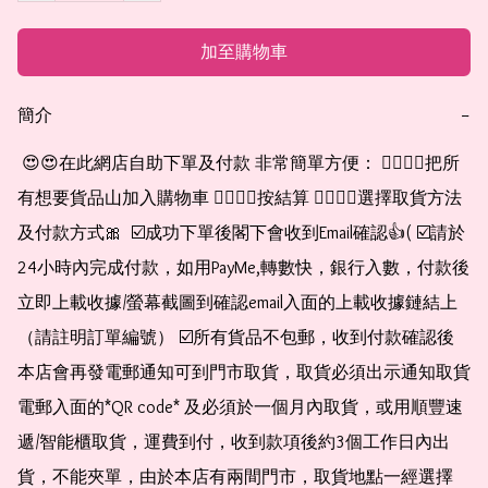
加至購物車
簡介
−
 😍😍在此網店自助下單及付款 非常簡單方便： 👉🏻👉🏻把所
有想要貨品山加入購物車 👉🏻👉🏻按結算 👉🏻👉🏻選擇取貨方法
及付款方式🎀  ☑️成功下單後閣下會收到Email確認👍( ☑️請於
24小時內完成付款，如用PayMe,轉數快，銀行入數，付款後
立即上載收據/螢幕截圖到確認email入面的上載收據鏈結上
（請註明訂單編號） ☑️所有貨品不包郵，收到付款確認後
本店會再發電郵通知可到門市取貨，取貨必須出示通知取貨
電郵入面的*QR code* 及必須於一個月內取貨，或用順豐速
遞/智能櫃取貨，運費到付，收到款項後約3個工作日內出
貨，不能夾單，由於本店有兩間門市，取貨地點一經選擇