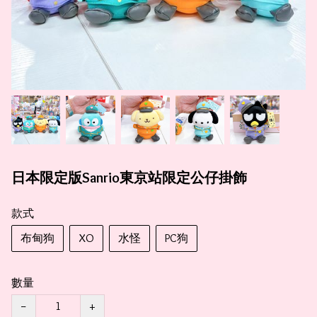
日本限定版Sanrio東京站限定公仔掛飾
款式
布甸狗
XO
水怪
PC狗
數量
−
+