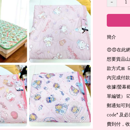
−
簡介
😍😍在此
想要貨品山加入
款方式🎀  
內完成付款
收據/螢幕
單編號） 
郵通知可到
code*
費到付，收