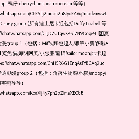
pi 鴨仔 cherrychums marroncream 等等）  
t.whatsapp.com/CPK9Ej2mqtm2ri8IyuKAWj?mode=wwt  
Disney group (所有迪士尼卡通包括Duffy Linabell 等
//chat.whatsapp.com/CLJD7GTqwK49l7N9Coqi4J  3️⃣夏
漫group 1（包括：Miffy/麵包超人/蠟筆小新/多啦A
and 鯊魚貓/娒明阿美/小忌廉/龍貓/sailor moon/比卡超
://chat.whatsapp.com/GnH9R6G1EnqAsFfBCAq2uc  
卡通動漫group 2（包括：角落生物/鬆弛熊/snoopy/
零燕等等）  
t.whatsapp.com/KcaXIj4y7ph2pZJmaXECbB