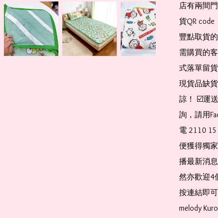
店有兩間門
貨QR co
豐點取貨的
需購買的客
式落單留貨
現貨品缺貨
諒！ ☑️
詢，請用Fa
電 2110 
便獲得獨家
播最新消息
然亦歡迎4
按連結即可加入 
melody Ku