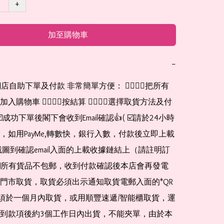
+
加至購物車
−
網店自助下單及付款 非常簡單方便： 👉🏻👉🏻把所有
購物車 👉🏻👉🏻按結算 👉🏻👉🏻選擇取貨方法及付
☑️成功下單後閣下會收到Email確認👍( ☑️請於24小時
，如用PayMe,轉數快，銀行入數，付款後立即上載
截圖到確認email入面的上載收據鏈結上（請註明訂
☑️所有貨品不包郵，收到付款確認後本店會再發電
門市取貨，取貨必須出示通知取貨電郵入面的*QR 
 及必須於一個月內取貨，或用順豐速遞/智能櫃取貨，運
到款項後約3個工作日內出貨，不能夾單，由於本