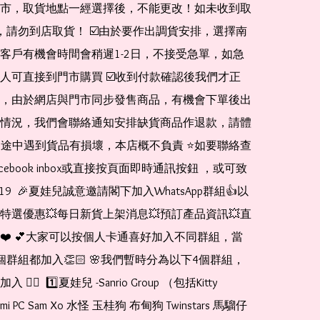
市，取貨地點一經選擇後，不能更改！如未收到取
de，請勿到店取貨！ ☑️由於要作出調貨安排，選擇南
客戶有機會時間會稍遲1-2日，不接受急單，如急
人可直接到門市購買 ☑️收到付款確認後我們才正
，由於網店與門市同步發售商品，有機會下單後出
情況，我們會聯絡通知安排缺貨商品作退款，請體
運送途中遇到貨品有損壞，本店概不負責 ⭐️如要聯絡查
cebook inbox或直接按頁面即時通訊按鈕 ，或可致
1519  🎉夏娃兒誠意邀請閣下加入WhatsApp群組👍以
特選優惠💥每日新貨上架消息💥預訂產品資訊💥直
❤️ 💕大家可以按個人卡通喜好加入不同群組，當
個群組都加入👏🏻 🌸我們暫時分為以下4個群組，
🏻  1️⃣夏娃兒 -Sanrio Group （包括Kitty 
romi PC Sam Xo 水怪 玉桂狗 布甸狗 Twinstars 馬騮仔 