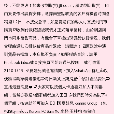
後，不能更改！如未收到取貨QR code，請勿到店取貨！ ☑️
由於要作出調貨安排，選擇南豐點取貨的客戶有機會時間會
稍遲1-2日，不接受急單，如急需購買的客人可直接到門市
購買 ☑️收到付款確認後我們才正式落單留貨，由於網店與
門市同步發售商品，有機會下單後出現貨品缺貨情況，我們
會聯絡通知安排缺貨商品作退款，請體諒！ ☑️運送途中遇
到貨品有損壞，本店概不負責 ⭐️如要聯絡查詢，請用
Facebook inbox或直接按頁面即時通訊按鈕 ，或可致電 
2110 1519  🎉夏娃兒誠意邀請閣下加入WhatsApp群組👍以
便獲得獨家特選優惠💥每日新貨上架消息💥預訂產品資訊💥
直播最新消息❤️ 💕大家可以按個人卡通喜好加入不同群
組，當然亦歡迎4個群組都加入👏🏻 🌸我們暫時分為以下4
個群組，按連結即可加入 👇🏻  1️⃣夏娃兒 -Sanrio Group （包
括Kitty melody Kuromi PC Sam Xo 水怪 玉桂狗 布甸狗 