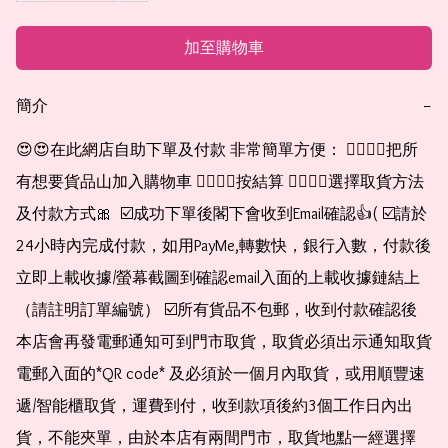
加至購物車
簡介
−
😍😍在此網店自助下單及付款 非常簡單方便： 👉🏻👉🏻把所
有想要貨品山加入購物車 👉🏻👉🏻按結算 👉🏻👉🏻選擇取貨方法
及付款方式🎀  ☑️成功下單後閣下會收到Email確認👍( ☑️請於
24小時內完成付款，如用PayMe,轉數快，銀行入數，付款後
立即上載收據/螢幕截圖到確認email入面的上載收據鏈結上
（請註明訂單編號） ☑️所有貨品不包郵，收到付款確認後
本店會再發電郵通知可到門市取貨，取貨必須出示通知取貨
電郵入面的*QR code* 及必須於一個月內取貨，或用順豐速
遞/智能櫃取貨，運費到付，收到款項後約3個工作日內出
貨，不能夾單，由於本店有兩間門市，取貨地點一經選擇