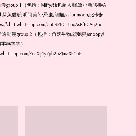
漫group 1（包括：Miffy/麵包超人/蠟筆小新/多啦A
and 鯊魚貓/娒明阿美/小忌廉/龍貓/sailor moon/比卡超
://chat.whatsapp.com/GnH9R6G1EnqAsFfBCAq2uc  
卡通動漫group 2（包括：角落生物/鬆弛熊/snoopy/
零燕等等）  
t.whatsapp.com/KcaXIj4y7ph2pZJmaXECbB