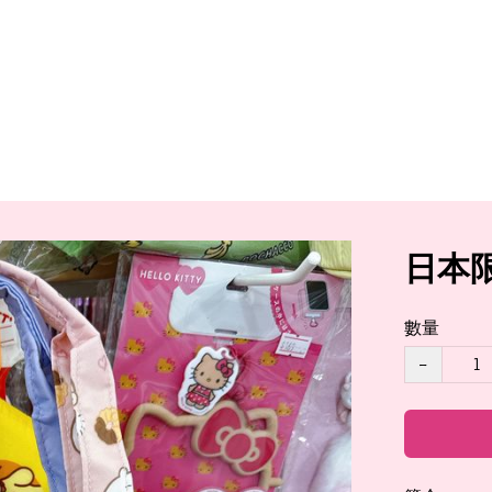
日本限
數量
−