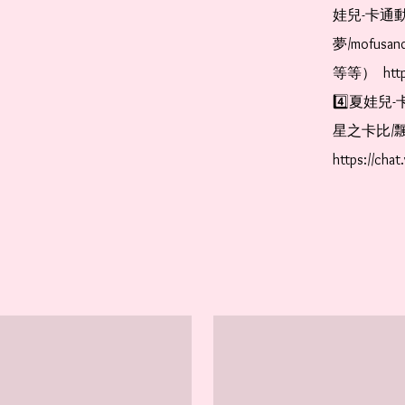
娃兒-卡通動
夢/mofus
等等）  https
4️⃣夏娃兒-
星之卡比/飄
https://cha