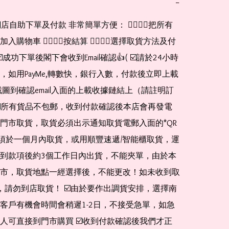
−
網店自助下單及付款 非常簡單方便： 👉🏻👉🏻把所有
購物車 👉🏻👉🏻按結算 👉🏻👉🏻選擇取貨方法及付
☑️成功下單後閣下會收到Email確認👍( ☑️請於24小時
，如用PayMe,轉數快，銀行入數，付款後立即上載
截圖到確認email入面的上載收據鏈結上（請註明訂
☑️所有貨品不包郵，收到付款確認後本店會再發電
門市取貨，取貨必須出示通知取貨電郵入面的*QR 
 及必須於一個月內取貨，或用順豐速遞/智能櫃取貨，運
到款項後約3個工作日內出貨，不能夾單，由於本
市，取貨地點一經選擇後，不能更改！如未收到取
de，請勿到店取貨！ ☑️由於要作出調貨安排，選擇南
客戶有機會時間會稍遲1-2日，不接受急單，如急
人可直接到門市購買 ☑️收到付款確認後我們才正