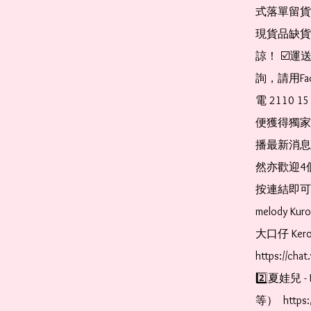
式落單留貨
現貨品缺貨
諒！ ☑️
詢，請用Fa
電 2110 
便獲得獨家
播最新消息
然亦歡迎4
按連結即可加入 
melody Ku
大口仔 Kerop
https://cha
2️⃣夏娃兒 - 
等）  https: