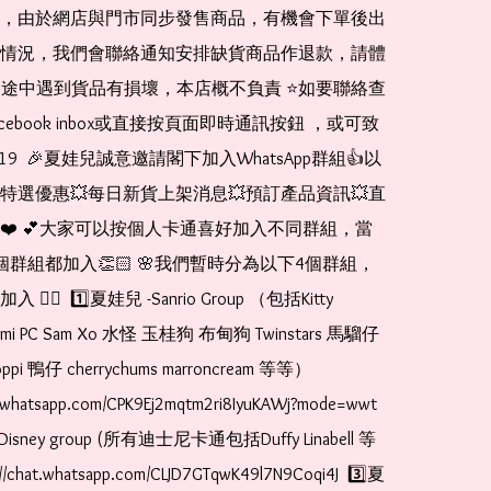
，由於網店與門市同步發售商品，有機會下單後出
情況，我們會聯絡通知安排缺貨商品作退款，請體
運送途中遇到貨品有損壞，本店概不負責 ⭐️如要聯絡查
cebook inbox或直接按頁面即時通訊按鈕 ，或可致
1519  🎉夏娃兒誠意邀請閣下加入WhatsApp群組👍以
特選優惠💥每日新貨上架消息💥預訂產品資訊💥直
❤️ 💕大家可以按個人卡通喜好加入不同群組，當
個群組都加入👏🏻 🌸我們暫時分為以下4個群組，
🏻  1️⃣夏娃兒 -Sanrio Group （包括Kitty 
romi PC Sam Xo 水怪 玉桂狗 布甸狗 Twinstars 馬騮仔 
pi 鴨仔 cherrychums marroncream 等等）  
t.whatsapp.com/CPK9Ej2mqtm2ri8IyuKAWj?mode=wwt  
Disney group (所有迪士尼卡通包括Duffy Linabell 等
//chat.whatsapp.com/CLJD7GTqwK49l7N9Coqi4J  3️⃣夏