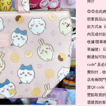
簡介
😍😍在此
想要貨品山加入
款方式🎀  
內完成付款
收據/螢幕
單編號） 
郵通知可到
code*
費到付，收
店有兩間門
貨QR co
豐點取貨的
需購買的客