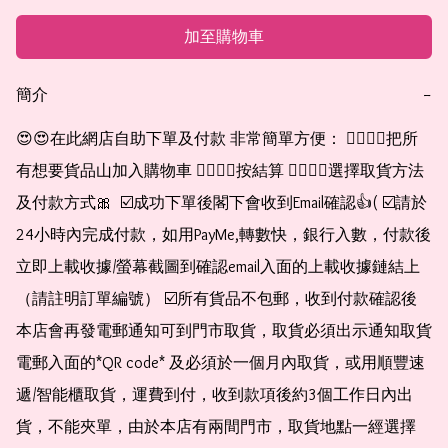
加至購物車
簡介
−
😍😍在此網店自助下單及付款 非常簡單方便： 👉🏻👉🏻把所
有想要貨品山加入購物車 👉🏻👉🏻按結算 👉🏻👉🏻選擇取貨方法
及付款方式🎀  ☑️成功下單後閣下會收到Email確認👍( ☑️請於
24小時內完成付款，如用PayMe,轉數快，銀行入數，付款後
立即上載收據/螢幕截圖到確認email入面的上載收據鏈結上
（請註明訂單編號） ☑️所有貨品不包郵，收到付款確認後
本店會再發電郵通知可到門市取貨，取貨必須出示通知取貨
電郵入面的*QR code* 及必須於一個月內取貨，或用順豐速
遞/智能櫃取貨，運費到付，收到款項後約3個工作日內出
貨，不能夾單，由於本店有兩間門市，取貨地點一經選擇