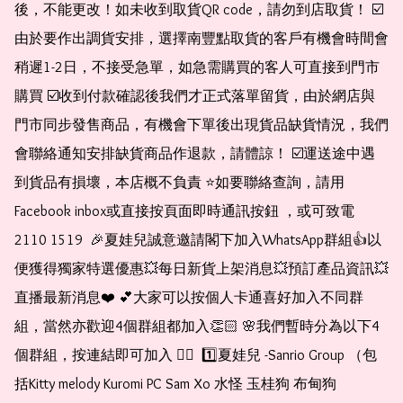
後，不能更改！如未收到取貨QR code，請勿到店取貨！ ☑️
由於要作出調貨安排，選擇南豐點取貨的客戶有機會時間會
稍遲1-2日，不接受急單，如急需購買的客人可直接到門市
購買 ☑️收到付款確認後我們才正式落單留貨，由於網店與
門市同步發售商品，有機會下單後出現貨品缺貨情況，我們
會聯絡通知安排缺貨商品作退款，請體諒！ ☑️運送途中遇
到貨品有損壞，本店概不負責 ⭐️如要聯絡查詢，請用
Facebook inbox或直接按頁面即時通訊按鈕 ，或可致電 
2110 1519  🎉夏娃兒誠意邀請閣下加入WhatsApp群組👍以
便獲得獨家特選優惠💥每日新貨上架消息💥預訂產品資訊💥
直播最新消息❤️ 💕大家可以按個人卡通喜好加入不同群
組，當然亦歡迎4個群組都加入👏🏻 🌸我們暫時分為以下4
個群組，按連結即可加入 👇🏻  1️⃣夏娃兒 -Sanrio Group （包
括Kitty melody Kuromi PC Sam Xo 水怪 玉桂狗 布甸狗 