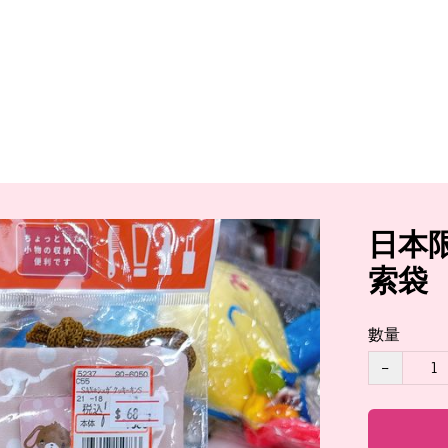
日本限定
索袋
數量
−