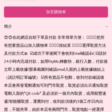
加至購物車
簡介
−
😍😍在此網店自助下單及付款 非常簡單方便： 👉🏻👉🏻把所
有想要貨品山加入購物車 👉🏻👉🏻按結算 👉🏻👉🏻選擇取貨方法
及付款方式🎀  ☑️成功下單後閣下會收到Email確認👍( ☑️請於
24小時內完成付款，如用PayMe,轉數快，銀行入數，付款後
立即上載收據/螢幕截圖到確認email入面的上載收據鏈結上
（請註明訂單編號） ☑️所有貨品不包郵，收到付款確認後
本店會再發電郵通知可到門市取貨，取貨必須出示通知取貨
電郵入面的*QR code* 及必須於一個月內取貨，或用順豐速
遞/智能櫃取貨，運費到付，收到款項後約3個工作日內出
貨，不能夾單，由於本店有兩間門市，取貨地點一經選擇