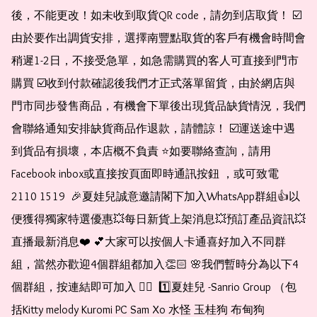
後，不能更改！如未收到取貨QR code，請勿到店取貨！ ☑️
由於要作出調貨安排，選擇南豐點取貨的客戶有機會時間會
稍遲1-2日，不接受急單，如急需購買的客人可直接到門市
購買 ☑️收到付款確認後我們才正式落單留貨，由於網店與
門市同步發售商品，有機會下單後出現貨品缺貨情況，我們
會聯絡通知安排缺貨商品作退款，請體諒！ ☑️運送途中遇
到貨品有損壞，本店概不負責 ⭐️如要聯絡查詢，請用
Facebook inbox或直接按頁面即時通訊按鈕 ，或可致電 
2110 1519  🎉夏娃兒誠意邀請閣下加入WhatsApp群組👍以
便獲得獨家特選優惠💥每日新貨上架消息💥預訂產品資訊💥
直播最新消息❤️ 💕大家可以按個人卡通喜好加入不同群
組，當然亦歡迎4個群組都加入👏🏻 🌸我們暫時分為以下4
個群組，按連結即可加入 👇🏻  1️⃣夏娃兒 -Sanrio Group （包
括Kitty melody Kuromi PC Sam Xo 水怪 玉桂狗 布甸狗 