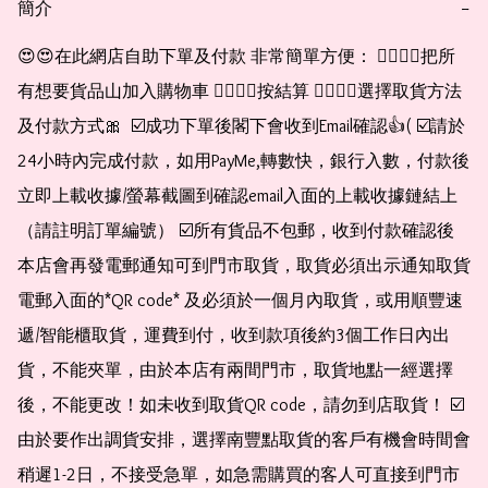
簡介
−
😍😍在此網店自助下單及付款 非常簡單方便： 👉🏻👉🏻把所
有想要貨品山加入購物車 👉🏻👉🏻按結算 👉🏻👉🏻選擇取貨方法
及付款方式🎀  ☑️成功下單後閣下會收到Email確認👍( ☑️請於
24小時內完成付款，如用PayMe,轉數快，銀行入數，付款後
立即上載收據/螢幕截圖到確認email入面的上載收據鏈結上
（請註明訂單編號） ☑️所有貨品不包郵，收到付款確認後
本店會再發電郵通知可到門市取貨，取貨必須出示通知取貨
電郵入面的*QR code* 及必須於一個月內取貨，或用順豐速
遞/智能櫃取貨，運費到付，收到款項後約3個工作日內出
貨，不能夾單，由於本店有兩間門市，取貨地點一經選擇
後，不能更改！如未收到取貨QR code，請勿到店取貨！ ☑️
由於要作出調貨安排，選擇南豐點取貨的客戶有機會時間會
稍遲1-2日，不接受急單，如急需購買的客人可直接到門市