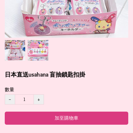
日本直送usahana 盲抽鎖匙扣掛
數量
−
+
加至購物車