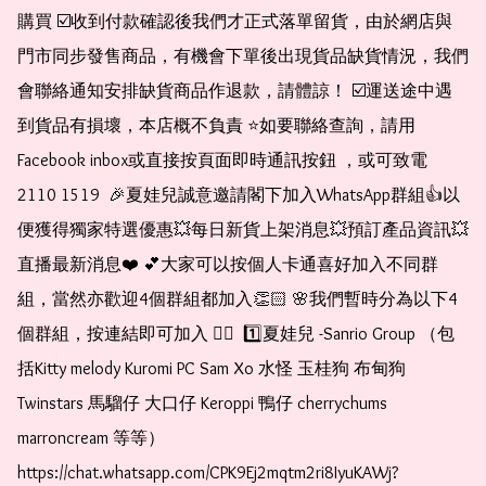
購買 ☑️收到付款確認後我們才正式落單留貨，由於網店與
門市同步發售商品，有機會下單後出現貨品缺貨情況，我們
會聯絡通知安排缺貨商品作退款，請體諒！ ☑️運送途中遇
到貨品有損壞，本店概不負責 ⭐️如要聯絡查詢，請用
Facebook inbox或直接按頁面即時通訊按鈕 ，或可致電 
2110 1519  🎉夏娃兒誠意邀請閣下加入WhatsApp群組👍以
便獲得獨家特選優惠💥每日新貨上架消息💥預訂產品資訊💥
直播最新消息❤️ 💕大家可以按個人卡通喜好加入不同群
組，當然亦歡迎4個群組都加入👏🏻 🌸我們暫時分為以下4
個群組，按連結即可加入 👇🏻  1️⃣夏娃兒 -Sanrio Group （包
括Kitty melody Kuromi PC Sam Xo 水怪 玉桂狗 布甸狗 
Twinstars 馬騮仔 大口仔 Keroppi 鴨仔 cherrychums 
marroncream 等等）  
https://chat.whatsapp.com/CPK9Ej2mqtm2ri8IyuKAWj?