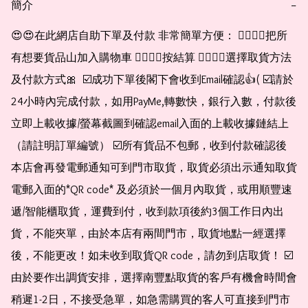
簡介
−
😍😍在此網店自助下單及付款 非常簡單方便： 👉🏻👉🏻把所
有想要貨品山加入購物車 👉🏻👉🏻按結算 👉🏻👉🏻選擇取貨方法
及付款方式🎀  ☑️成功下單後閣下會收到Email確認👍( ☑️請於
24小時內完成付款，如用PayMe,轉數快，銀行入數，付款後
立即上載收據/螢幕截圖到確認email入面的上載收據鏈結上
（請註明訂單編號） ☑️所有貨品不包郵，收到付款確認後
本店會再發電郵通知可到門市取貨，取貨必須出示通知取貨
電郵入面的*QR code* 及必須於一個月內取貨，或用順豐速
遞/智能櫃取貨，運費到付，收到款項後約3個工作日內出
貨，不能夾單，由於本店有兩間門市，取貨地點一經選擇
後，不能更改！如未收到取貨QR code，請勿到店取貨！ ☑️
由於要作出調貨安排，選擇南豐點取貨的客戶有機會時間會
稍遲1-2日，不接受急單，如急需購買的客人可直接到門市