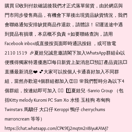
購買 ☑️收到付款確認後我們才正式落單留貨，由於網店與
門市同步發售商品，有機會下單後出現貨品缺貨情況，我們
會聯絡通知安排缺貨商品作退款，請體諒！ ☑️運送途中遇
到貨品有損壞，本店概不負責 ⭐️如要聯絡查詢，請用
Facebook inbox或直接按頁面即時通訊按鈕 ，或可致電 
2110 1519  🎉夏娃兒誠意邀請閣下加入WhatsApp群組👍以
便獲得獨家特選優惠💥每日新貨上架消息💥預訂產品資訊💥
直播最新消息❤️ 💕大家可以按個人卡通喜好加入不同群
組，當然亦歡迎4個群組都加入👏🏻 🌸我們暫時分為以下4
個群組，按連結即可加入 👇🏻  1️⃣夏娃兒 -Sanrio Group （包
括Kitty melody Kuromi PC Sam Xo 水怪 玉桂狗 布甸狗 
Twinstars 馬騮仔 大口仔 Keroppi 鴨仔 cherrychums 
marroncream 等等）  
https://chat.whatsapp.com/CPK9Ej2mqtm2ri8IyuKAWj?