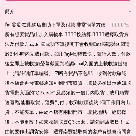
簡介
−
I’m 😍😍在此網店自助下單及付款 非常簡單方便： 👉🏻👉🏻把
所有想要貨品山加入購物車 👉🏻👉🏻按結算 👉🏻👉🏻選擇取貨方
法及付款方式🎀  ☑️成功下單後閣下會收到Email確認👍( ☑️請
於24小時內完成付款，如用PayMe,轉數快，銀行入數，付款
後立即上載收據/螢幕截圖到確認email入面的上載收據鏈結
上（請註明訂單編號） ☑️所有貨品不包郵，收到付款確認
後本店會再發電郵通知可到門市取貨，取貨必須出示通知取
貨電郵入面的*QR code* 及必須於一個月內取貨，或用順豐
速遞/智能櫃取貨，運費到付，收到款項後約3個工作日內出
貨，不能夾單，由於本店有兩間門市，取貨地點一經選擇
後，不能更改！如未收到取貨QR code，請勿到店取貨！ ☑️
由於要作出調貨安排，選擇南豐點取貨的客戶有機會時間會