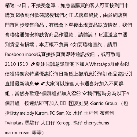
稍遲1-2日，不接受急單，如急需購買的客人可直接到門市
購買 ☑️收到付款確認後我們才正式落單留貨，由於網店與
門市同步發售商品，有機會下單後出現貨品缺貨情況，我們
會聯絡通知安排缺貨商品作退款，請體諒！ ☑️運送途中遇
到貨品有損壞，本店概不負責 ⭐️如要聯絡查詢，請用
Facebook inbox或直接按頁面即時通訊按鈕 ，或可致電 
2110 1519  🎉夏娃兒誠意邀請閣下加入WhatsApp群組👍以
便獲得獨家特選優惠💥每日新貨上架消息💥預訂產品資訊💥
直播最新消息❤️ 💕大家可以按個人卡通喜好加入不同群
組，當然亦歡迎4個群組都加入👏🏻 🌸我們暫時分為以下4
個群組，按連結即可加入 👇🏻  1️⃣夏娃兒 -Sanrio Group （包
括Kitty melody Kuromi PC Sam Xo 水怪 玉桂狗 布甸狗 
Twinstars 馬騮仔 大口仔 Keroppi 鴨仔 cherrychums 
marroncream 等等）  