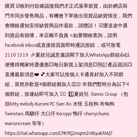
購買 ☑️收到付款確認後我們才正式落單留貨，由於網店與
門市同步發售商品，有機會下單後出現貨品缺貨情況，我們
會聯絡通知安排缺貨商品作退款，請體諒！ ☑️運送途中遇
到貨品有損壞，本店概不負責 ⭐️如要聯絡查詢，請用
Facebook inbox或直接按頁面即時通訊按鈕 ，或可致電 
2110 1519  🎉夏娃兒誠意邀請閣下加入WhatsApp群組👍以
便獲得獨家特選優惠💥每日新貨上架消息💥預訂產品資訊💥
直播最新消息❤️ 💕大家可以按個人卡通喜好加入不同群
組，當然亦歡迎4個群組都加入👏🏻 🌸我們暫時分為以下4
個群組，按連結即可加入 👇🏻  1️⃣夏娃兒 -Sanrio Group （包
括Kitty melody Kuromi PC Sam Xo 水怪 玉桂狗 布甸狗 
Twinstars 馬騮仔 大口仔 Keroppi 鴨仔 cherrychums 
marroncream 等等）  
https://chat.whatsapp.com/CPK9Ej2mqtm2ri8IyuKAWj?