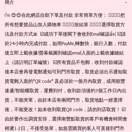
簡介
−
I’m 😍😍在此網店自助下單及付款 非常簡單方便： 👉🏻👉🏻把
所有想要貨品山加入購物車 👉🏻👉🏻按結算 👉🏻👉🏻選擇取貨方
法及付款方式🎀  ☑️成功下單後閣下會收到Email確認👍( ☑️請
於24小時內完成付款，如用PayMe,轉數快，銀行入數，付款
後立即上載收據/螢幕截圖到確認email入面的上載收據鏈結
上（請註明訂單編號） ☑️所有貨品不包郵，收到付款確認
後本店會再發電郵通知可到門市取貨，取貨必須出示通知取
貨電郵入面的*QR code* 及必須於一個月內取貨，或用順豐
速遞/智能櫃取貨，運費到付，收到款項後約3個工作日內出
貨，不能夾單，由於本店有兩間門市，取貨地點一經選擇
後，不能更改！如未收到取貨QR code，請勿到店取貨！ ☑️
由於要作出調貨安排，選擇南豐點取貨的客戶有機會時間會
稍遲1-2日，不接受急單，如急需購買的客人可直接到門市