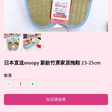
日本直送snoopy 新款竹蓆家居拖鞋 23-25cm
數量
−
+
加至購物車