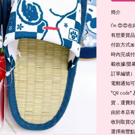
簡介
I’m 😍
有想要貨品山加
付款方式🎀 
時內完成付
載收據/螢
訂單編號）
電郵通知可
*QR co
貨，運費到
由於本店有
收到取貨QR
選擇南豐點