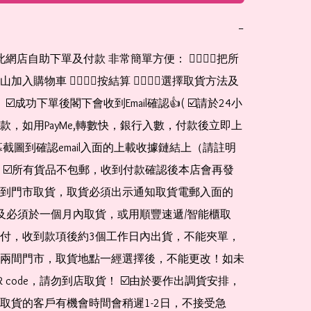
−
在此網店自助下單及付款 非常簡單方便： 👉🏻👉🏻把所
入購物車 👉🏻👉🏻按結算 👉🏻👉🏻選擇取貨方法及
 ☑️成功下單後閣下會收到Email確認👍( ☑️請於24小
款，如用PayMe,轉數快，銀行入數，付款後立即上
幕截圖到確認email入面的上載收據鏈結上（請註明
 ☑️所有貨品不包郵，收到付款確認後本店會再發
到門市取貨，取貨必須出示通知取貨電郵入面的
de* 及必須於一個月內取貨，或用順豐速遞/智能櫃取
付，收到款項後約3個工作日內出貨，不能夾單，
兩間門市，取貨地點一經選擇後，不能更改！如未
 code，請勿到店取貨！ ☑️由於要作出調貨安排，
取貨的客戶有機會時間會稍遲1-2日，不接受急