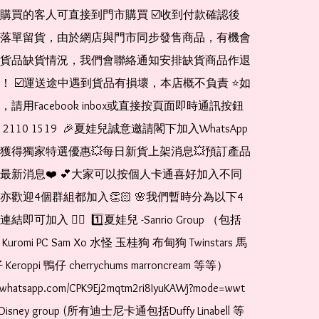
購買的客人可直接到門市購買 ☑️收到付款確認後
落單留貨，由於網店與門市同步發售商品，有機會
貨品缺貨情況，我們會聯絡通知安排缺貨商品作退
！ ☑️運送途中遇到貨品有損壞，本店概不負責 ⭐️如
請用Facebook inbox或直接按頁面即時通訊按鈕 
110 1519  🎉夏娃兒誠意邀請閣下加入WhatsApp
便獲得獨家特選優惠💥每日新貨上架消息💥預訂產品
播最新消息❤️ 💕大家可以按個人卡通喜好加入不同
亦歡迎4個群組都加入👏🏻 🌸我們暫時分為以下4
可加入 👇🏻  1️⃣夏娃兒 -Sanrio Group （包括
ody Kuromi PC Sam Xo 水怪 玉桂狗 布甸狗 Twinstars 馬
roppi 鴨仔 cherrychums marroncream 等等）  
t.whatsapp.com/CPK9Ej2mqtm2ri8IyuKAWj?mode=wwt  
Disney group (所有迪士尼卡通包括Duffy Linabell 等