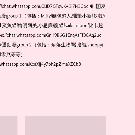
//chat.whatsapp.com/CLJD7GTqwK49l7N9Coqi4J  3️⃣夏
漫group 1（包括：Miffy/麵包超人/蠟筆小新/多啦A
and 鯊魚貓/娒明阿美/小忌廉/龍貓/sailor moon/比卡超
://chat.whatsapp.com/GnH9R6G1EnqAsFfBCAq2uc  
卡通動漫group 2（包括：角落生物/鬆弛熊/snoopy/
零燕等等）  
t.whatsapp.com/KcaXIj4y7ph2pZJmaXECbB