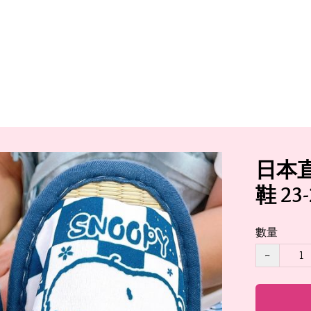
日本直
鞋 23
數量
−