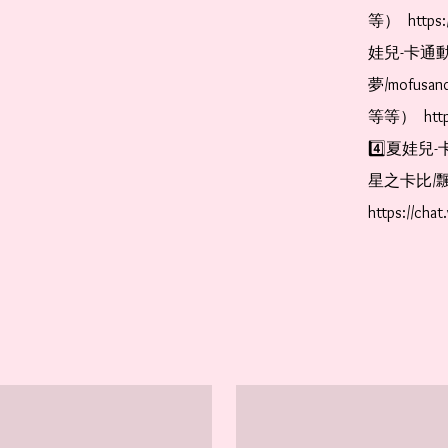
等）  https:
娃兒-卡通動
夢/mofus
等等）  https
4️⃣夏娃兒-
星之卡比/飄
https://cha