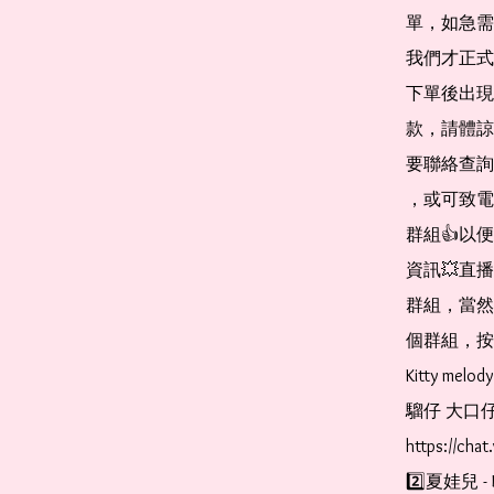
單，如急需
我們才正式
下單後出現
款，請體諒
要聯絡查詢，
，或可致電 2
群組👍以
資訊💥直
群組，當然
個群組，按連結即
Kitty mel
騮仔 大口仔 Ke
https://cha
2️⃣夏娃兒 - 