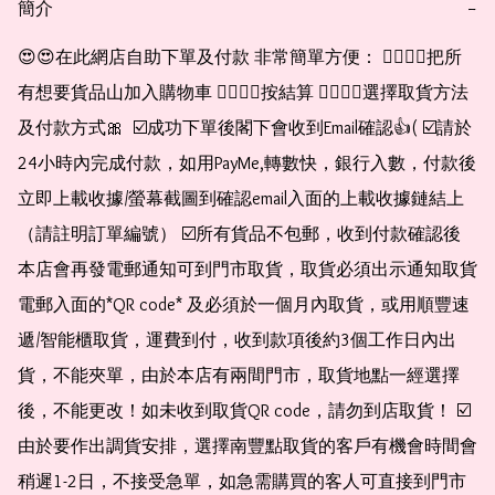
簡介
−
😍😍在此網店自助下單及付款 非常簡單方便： 👉🏻👉🏻把所
有想要貨品山加入購物車 👉🏻👉🏻按結算 👉🏻👉🏻選擇取貨方法
及付款方式🎀  ☑️成功下單後閣下會收到Email確認👍( ☑️請於
24小時內完成付款，如用PayMe,轉數快，銀行入數，付款後
立即上載收據/螢幕截圖到確認email入面的上載收據鏈結上
（請註明訂單編號） ☑️所有貨品不包郵，收到付款確認後
本店會再發電郵通知可到門市取貨，取貨必須出示通知取貨
電郵入面的*QR code* 及必須於一個月內取貨，或用順豐速
遞/智能櫃取貨，運費到付，收到款項後約3個工作日內出
貨，不能夾單，由於本店有兩間門市，取貨地點一經選擇
後，不能更改！如未收到取貨QR code，請勿到店取貨！ ☑️
由於要作出調貨安排，選擇南豐點取貨的客戶有機會時間會
稍遲1-2日，不接受急單，如急需購買的客人可直接到門市