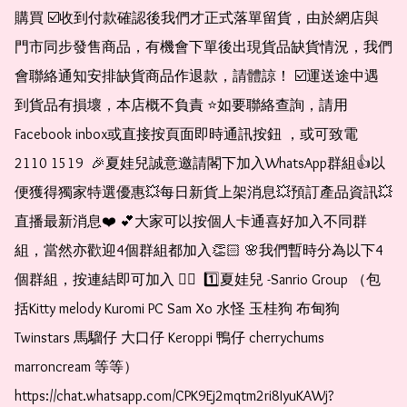
購買 ☑️收到付款確認後我們才正式落單留貨，由於網店與
門市同步發售商品，有機會下單後出現貨品缺貨情況，我們
會聯絡通知安排缺貨商品作退款，請體諒！ ☑️運送途中遇
到貨品有損壞，本店概不負責 ⭐️如要聯絡查詢，請用
Facebook inbox或直接按頁面即時通訊按鈕 ，或可致電 
2110 1519  🎉夏娃兒誠意邀請閣下加入WhatsApp群組👍以
便獲得獨家特選優惠💥每日新貨上架消息💥預訂產品資訊💥
直播最新消息❤️ 💕大家可以按個人卡通喜好加入不同群
組，當然亦歡迎4個群組都加入👏🏻 🌸我們暫時分為以下4
個群組，按連結即可加入 👇🏻  1️⃣夏娃兒 -Sanrio Group （包
括Kitty melody Kuromi PC Sam Xo 水怪 玉桂狗 布甸狗 
Twinstars 馬騮仔 大口仔 Keroppi 鴨仔 cherrychums 
marroncream 等等）  
https://chat.whatsapp.com/CPK9Ej2mqtm2ri8IyuKAWj?