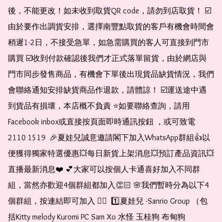
後，不能更改！如未收到取貨QR code，請勿到店取貨！ ☑️
由於要作出調貨安排，選擇南豐點取貨的客戶有機會時間會
稍遲1-2日，不接受急單，如急需購買的客人可直接到門市
購買 ☑️收到付款確認後我們才正式落單留貨，由於網店與
門市同步發售商品，有機會下單後出現貨品缺貨情況，我們
會聯絡通知安排缺貨商品作退款，請體諒！ ☑️運送途中遇
到貨品有損壞，本店概不負責 ⭐️如要聯絡查詢，請用
Facebook inbox或直接按頁面即時通訊按鈕 ，或可致電 
2110 1519  🎉夏娃兒誠意邀請閣下加入WhatsApp群組👍以
便獲得獨家特選優惠💥每日新貨上架消息💥預訂產品資訊💥
直播最新消息❤️ 💕大家可以按個人卡通喜好加入不同群
組，當然亦歡迎4個群組都加入👏🏻 🌸我們暫時分為以下4
個群組，按連結即可加入 👇🏻  1️⃣夏娃兒 -Sanrio Group （包
括Kitty melody Kuromi PC Sam Xo 水怪 玉桂狗 布甸狗 