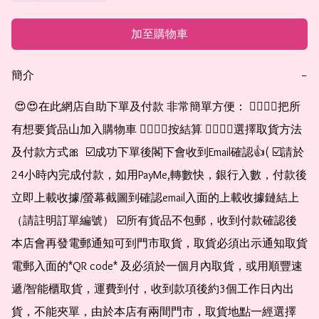
加至購物車
簡介
−
 😍😍在此網店自助下單及付款 非常簡單方便： 👉🏻👉🏻把所
有想要貨品山加入購物車 👉🏻👉🏻按結算 👉🏻👉🏻選擇取貨方法
及付款方式🎀  ☑️成功下單後閣下會收到Email確認👍( ☑️請於
24小時內完成付款，如用PayMe,轉數快，銀行入數，付款後
立即上載收據/螢幕截圖到確認email入面的上載收據鏈結上
（請註明訂單編號） ☑️所有貨品不包郵，收到付款確認後
本店會再發電郵通知可到門市取貨，取貨必須出示通知取貨
電郵入面的*QR code* 及必須於一個月內取貨，或用順豐速
遞/智能櫃取貨，運費到付，收到款項後約3個工作日內出
貨，不能夾單，由於本店有兩間門市，取貨地點一經選擇