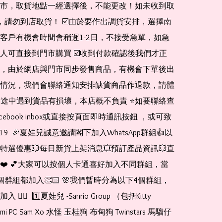
市，取貨地點一經選擇後，不能更改！如未收到取
de，請勿到店取貨！ ☑️由於要作出調貨安排，選擇南
客戶有機會時間會稍遲1-2日，不接受急單，如急
人可直接到門市購買 ☑️收到付款確認後我們才正
，由於網店與門市同步發售商品，有機會下單後出
情況，我們會聯絡通知安排缺貨商品作退款，請體
運送途中遇到貨品有損壞，本店概不負責 ⭐️如要聯絡查
cebook inbox或直接按頁面即時通訊按鈕 ，或可致
1519  🎉夏娃兒誠意邀請閣下加入WhatsApp群組👍以
特選優惠💥每日新貨上架消息💥預訂產品資訊💥直
❤️ 💕大家可以按個人卡通喜好加入不同群組，當
個群組都加入👏🏻 🌸我們暫時分為以下4個群組，
🏻  1️⃣夏娃兒 -Sanrio Group （包括Kitty 
romi PC Sam Xo 水怪 玉桂狗 布甸狗 Twinstars 馬騮仔 