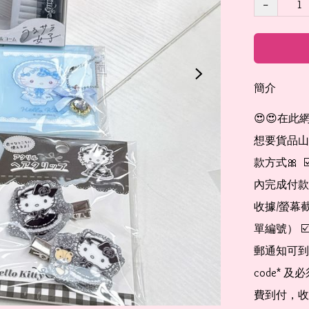
−
簡介
😍😍在此
想要貨品山加入
款方式🎀  
內完成付款
收據/螢幕
單編號） 
郵通知可到
code*
費到付，收