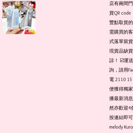
店有兩間門
貨QR co
豐點取貨的
需購買的客
式落單留貨
現貨品缺貨
諒！ ☑️
詢，請用Fa
電 2110 
便獲得獨家
播最新消息
然亦歡迎4
按連結即可加入 
melody Ku