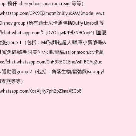
pi 鴨仔 cherrychums marroncream 等等）  
t.whatsapp.com/CPK9Ej2mqtm2ri8IyuKAWj?mode=wwt  
Disney group (所有迪士尼卡通包括Duffy Linabell 等
//chat.whatsapp.com/CLJD7GTqwK49l7N9Coqi4J  3️⃣夏
漫group 1（包括：Miffy/麵包超人/蠟筆小新/多啦A
and 鯊魚貓/娒明阿美/小忌廉/龍貓/sailor moon/比卡超
://chat.whatsapp.com/GnH9R6G1EnqAsFfBCAq2uc  
卡通動漫group 2（包括：角落生物/鬆弛熊/snoopy/
零燕等等）  
t.whatsapp.com/KcaXIj4y7ph2pZJmaXECbB