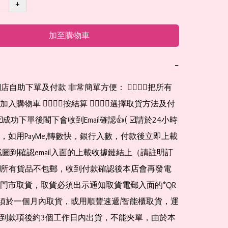
+
加至購物車
−
網店自助下單及付款 非常簡單方便： 👉🏻👉🏻把所有
購物車 👉🏻👉🏻按結算 👉🏻👉🏻選擇取貨方法及付
☑️成功下單後閣下會收到Email確認👍( ☑️請於24小時
，如用PayMe,轉數快，銀行入數，付款後立即上載
截圖到確認email入面的上載收據鏈結上（請註明訂
☑️所有貨品不包郵，收到付款確認後本店會再發電
門市取貨，取貨必須出示通知取貨電郵入面的*QR 
 及必須於一個月內取貨，或用順豐速遞/智能櫃取貨，運
到款項後約3個工作日內出貨，不能夾單，由於本