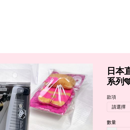
日本直送s
系列🩵
款項
數量