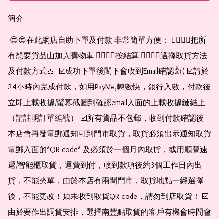
簡介
−
 😍😍在此網店自助下單及付款 非常簡單方便： 👉🏻👉🏻把所
有想要貨品山加入購物車 👉🏻👉🏻按結算 👉🏻👉🏻選擇取貨方法
及付款方式🎀  ☑️成功下單後閣下會收到Email確認👍( ☑️請於
24小時內完成付款，如用PayMe,轉數快，銀行入數，付款後
立即上載收據/螢幕截圖到確認email入面的上載收據鏈結上
（請註明訂單編號） ☑️所有貨品不包郵，收到付款確認後
本店會再發電郵通知可到門市取貨，取貨必須出示通知取貨
電郵入面的*QR code* 及必須於一個月內取貨，或用順豐速
遞/智能櫃取貨，運費到付，收到款項後約3個工作日內出
貨，不能夾單，由於本店有兩間門市，取貨地點一經選擇
後，不能更改！如未收到取貨QR code，請勿到店取貨！ ☑️
由於要作出調貨安排，選擇南豐點取貨的客戶有機會時間會