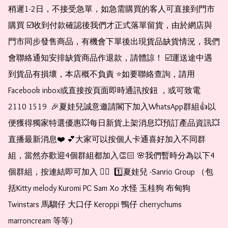
稍遲1-2日，不接受急單，如急需購買的客人可直接到門市
購買 ☑️收到付款確認後我們才正式落單留貨，由於網店與
門市同步發售商品，有機會下單後出現貨品缺貨情況，我們
會聯絡通知安排缺貨商品作退款，請體諒！ ☑️運送途中遇
到貨品有損壞，本店概不負責 ⭐️如要聯絡查詢，請用
Facebook inbox或直接按頁面即時通訊按鈕 ，或可致電 
2110 1519  🎉夏娃兒誠意邀請閣下加入WhatsApp群組👍以
便獲得獨家特選優惠💥每日新貨上架消息💥預訂產品資訊💥
直播最新消息❤️ 💕大家可以按個人卡通喜好加入不同群
組，當然亦歡迎4個群組都加入👏🏻 🌸我們暫時分為以下4
個群組，按連結即可加入 👇🏻  1️⃣夏娃兒 -Sanrio Group （包
括Kitty melody Kuromi PC Sam Xo 水怪 玉桂狗 布甸狗 
Twinstars 馬騮仔 大口仔 Keroppi 鴨仔 cherrychums 
marroncream 等等）  