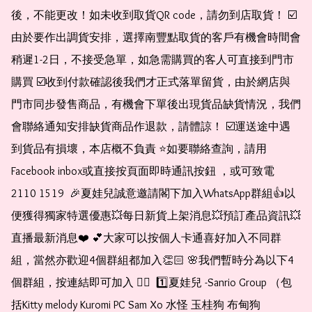
後，不能更改！如未收到取貨QR code，請勿到店取貨！ ☑️
由於要作出調貨安排，選擇南豐點取貨的客戶有機會時間會
稍遲1-2日，不接受急單，如急需購買的客人可直接到門市
購買 ☑️收到付款確認後我們才正式落單留貨，由於網店與
門市同步發售商品，有機會下單後出現貨品缺貨情況，我們
會聯絡通知安排缺貨商品作退款，請體諒！ ☑️運送途中遇
到貨品有損壞，本店概不負責 ⭐️如要聯絡查詢，請用
Facebook inbox或直接按頁面即時通訊按鈕 ，或可致電 
2110 1519  🎉夏娃兒誠意邀請閣下加入WhatsApp群組👍以
便獲得獨家特選優惠💥每日新貨上架消息💥預訂產品資訊💥
直播最新消息❤️ 💕大家可以按個人卡通喜好加入不同群
組，當然亦歡迎4個群組都加入👏🏻 🌸我們暫時分為以下4
個群組，按連結即可加入 👇🏻  1️⃣夏娃兒 -Sanrio Group （包
括Kitty melody Kuromi PC Sam Xo 水怪 玉桂狗 布甸狗 