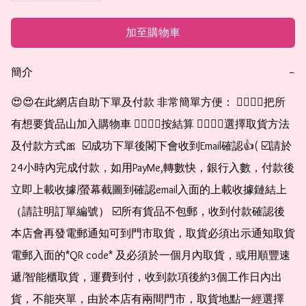
加至購物車
簡介
−
😍😍在此網店自助下單及付款 非常簡單方便： 👉🏻👉🏻把所
有想要貨品山加入購物車 👉🏻👉🏻按結算 👉🏻👉🏻選擇取貨方法
及付款方式🎀  ☑️成功下單後閣下會收到Email確認👍( ☑️請於
24小時內完成付款，如用PayMe,轉數快，銀行入數，付款後
立即上載收據/螢幕截圖到確認email入面的上載收據鏈結上
（請註明訂單編號） ☑️所有貨品不包郵，收到付款確認後
本店會再發電郵通知可到門市取貨，取貨必須出示通知取貨
電郵入面的*QR code* 及必須於一個月內取貨，或用順豐速
遞/智能櫃取貨，運費到付，收到款項後約3個工作日內出
貨，不能夾單，由於本店有兩間門市，取貨地點一經選擇