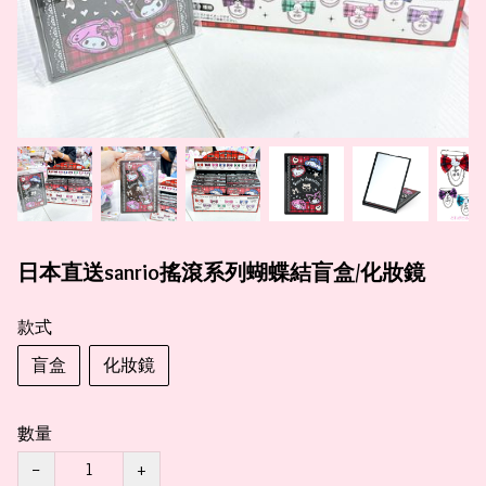
日本直送sanrio搖滾系列蝴蝶結盲盒/化妝鏡
款式
盲盒
化妝鏡
數量
−
+