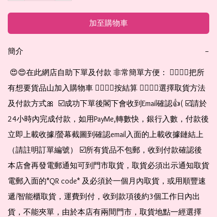
加至購物車
簡介
−
 😍😍在此網店自助下單及付款 非常簡單方便： 👉🏻👉🏻把所
有想要貨品山加入購物車 👉🏻👉🏻按結算 👉🏻👉🏻選擇取貨方法
及付款方式🎀  ☑️成功下單後閣下會收到Email確認👍( ☑️請於
24小時內完成付款，如用PayMe,轉數快，銀行入數，付款後
立即上載收據/螢幕截圖到確認email入面的上載收據鏈結上
（請註明訂單編號） ☑️所有貨品不包郵，收到付款確認後
本店會再發電郵通知可到門市取貨，取貨必須出示通知取貨
電郵入面的*QR code* 及必須於一個月內取貨，或用順豐速
遞/智能櫃取貨，運費到付，收到款項後約3個工作日內出
貨，不能夾單，由於本店有兩間門市，取貨地點一經選擇