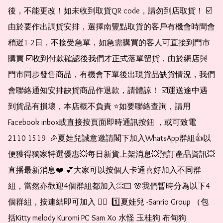
後，不能更改！如未收到取貨QR code，請勿到店取貨！ ☑️
由於要作出調貨安排，選擇南豐點取貨的客戶有機會時間會
稍遲1-2日，不接受急單，如急需購買的客人可直接到門市
購買 ☑️收到付款確認後我們才正式落單留貨，由於網店與
門市同步發售商品，有機會下單後出現貨品缺貨情況，我們
會聯絡通知安排缺貨商品作退款，請體諒！ ☑️運送途中遇
到貨品有損壞，本店概不負責 ⭐️如要聯絡查詢，請用
Facebook inbox或直接按頁面即時通訊按鈕 ，或可致電 
2110 1519  🎉夏娃兒誠意邀請閣下加入WhatsApp群組👍以
便獲得獨家特選優惠💥每日新貨上架消息💥預訂產品資訊💥
直播最新消息❤️ 💕大家可以按個人卡通喜好加入不同群
組，當然亦歡迎4個群組都加入👏🏻 🌸我們暫時分為以下4
個群組，按連結即可加入 👇🏻  1️⃣夏娃兒 -Sanrio Group （包
括Kitty melody Kuromi PC Sam Xo 水怪 玉桂狗 布甸狗 