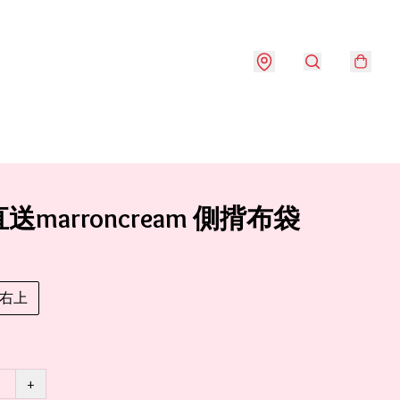
送marroncream 側揹布袋
右上
+