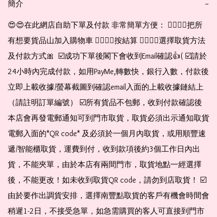
簡介
−
😍😍在此網店自助下單及付款 非常簡單方便： 👉🏻👉🏻把所
有想要貨品山加入購物車 👉🏻👉🏻按結算 👉🏻👉🏻選擇取貨方法
及付款方式🎀  ☑️成功下單後閣下會收到Email確認👍( ☑️請於
24小時內完成付款，如用PayMe,轉數快，銀行入數，付款後
立即上載收據/螢幕截圖到確認email入面的上載收據鏈結上
（請註明訂單編號） ☑️所有貨品不包郵，收到付款確認後
本店會再發電郵通知可到門市取貨，取貨必須出示通知取貨
電郵入面的*QR code* 及必須於一個月內取貨，或用順豐速
遞/智能櫃取貨，運費到付，收到款項後約3個工作日內出
貨，不能夾單，由於本店有兩間門市，取貨地點一經選擇
後，不能更改！如未收到取貨QR code，請勿到店取貨！ ☑️
由於要作出調貨安排，選擇南豐點取貨的客戶有機會時間會
稍遲1-2日，不接受急單，如急需購買的客人可直接到門市