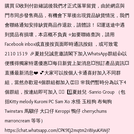
購買 ☑️收到付款確認後我們才正式落單留貨，由於網店與
門市同步發售商品，有機會下單後出現貨品缺貨情況，我們
會聯絡通知安排缺貨商品作退款，請體諒！ ☑️運送途中遇
到貨品有損壞，本店概不負責 ⭐️如要聯絡查詢，請用
Facebook inbox或直接按頁面即時通訊按鈕 ，或可致電 
2110 1519  🎉夏娃兒誠意邀請閣下加入WhatsApp群組👍以
便獲得獨家特選優惠💥每日新貨上架消息💥預訂產品資訊💥
直播最新消息❤️ 💕大家可以按個人卡通喜好加入不同群
組，當然亦歡迎4個群組都加入👏🏻 🌸我們暫時分為以下4
個群組，按連結即可加入 👇🏻  1️⃣夏娃兒 -Sanrio Group （包
括Kitty melody Kuromi PC Sam Xo 水怪 玉桂狗 布甸狗 
Twinstars 馬騮仔 大口仔 Keroppi 鴨仔 cherrychums 
marroncream 等等）  
https://chat.whatsapp.com/CPK9Ej2mqtm2ri8IyuKAWj?