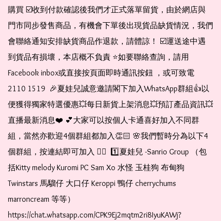
購買 ☑️收到付款確認後我們才正式落單留貨，由於網店與
門市同步發售商品，有機會下單後出現貨品缺貨情況，我們
會聯絡通知安排缺貨商品作退款，請體諒！ ☑️運送途中遇
到貨品有損壞，本店概不負責 ⭐️如要聯絡查詢，請用
Facebook inbox或直接按頁面即時通訊按鈕 ，或可致電 
2110 1519  🎉夏娃兒誠意邀請閣下加入WhatsApp群組👍以
便獲得獨家特選優惠💥每日新貨上架消息💥預訂產品資訊💥
直播最新消息❤️ 💕大家可以按個人卡通喜好加入不同群
組，當然亦歡迎4個群組都加入👏🏻 🌸我們暫時分為以下4
個群組，按連結即可加入 👇🏻  1️⃣夏娃兒 -Sanrio Group （包
括Kitty melody Kuromi PC Sam Xo 水怪 玉桂狗 布甸狗 
Twinstars 馬騮仔 大口仔 Keroppi 鴨仔 cherrychums 
marroncream 等等）  
https://chat.whatsapp.com/CPK9Ej2mqtm2ri8IyuKAWj?