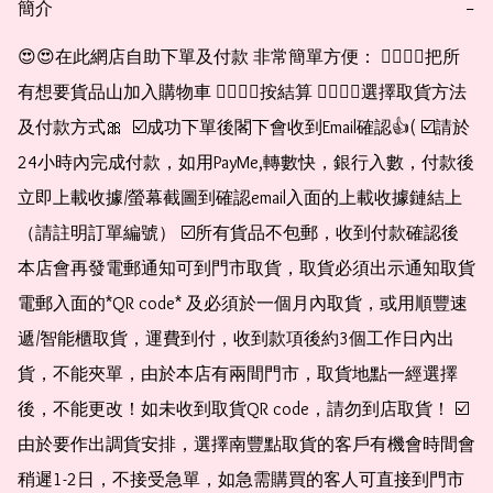
簡介
−
😍😍在此網店自助下單及付款 非常簡單方便： 👉🏻👉🏻把所
有想要貨品山加入購物車 👉🏻👉🏻按結算 👉🏻👉🏻選擇取貨方法
及付款方式🎀  ☑️成功下單後閣下會收到Email確認👍( ☑️請於
24小時內完成付款，如用PayMe,轉數快，銀行入數，付款後
立即上載收據/螢幕截圖到確認email入面的上載收據鏈結上
（請註明訂單編號） ☑️所有貨品不包郵，收到付款確認後
本店會再發電郵通知可到門市取貨，取貨必須出示通知取貨
電郵入面的*QR code* 及必須於一個月內取貨，或用順豐速
遞/智能櫃取貨，運費到付，收到款項後約3個工作日內出
貨，不能夾單，由於本店有兩間門市，取貨地點一經選擇
後，不能更改！如未收到取貨QR code，請勿到店取貨！ ☑️
由於要作出調貨安排，選擇南豐點取貨的客戶有機會時間會
稍遲1-2日，不接受急單，如急需購買的客人可直接到門市