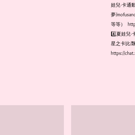
娃兒-卡通動
夢/mofus
等等）  https
4️⃣夏娃兒-
星之卡比/飄
https://cha