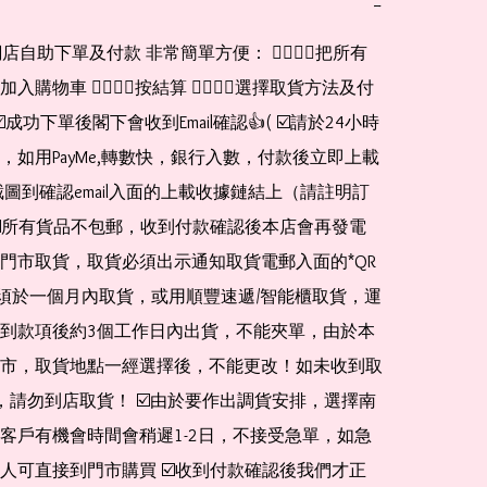
−
網店自助下單及付款 非常簡單方便： 👉🏻👉🏻把所有
購物車 👉🏻👉🏻按結算 👉🏻👉🏻選擇取貨方法及付
☑️成功下單後閣下會收到Email確認👍( ☑️請於24小時
，如用PayMe,轉數快，銀行入數，付款後立即上載
截圖到確認email入面的上載收據鏈結上（請註明訂
☑️所有貨品不包郵，收到付款確認後本店會再發電
門市取貨，取貨必須出示通知取貨電郵入面的*QR 
 及必須於一個月內取貨，或用順豐速遞/智能櫃取貨，運
到款項後約3個工作日內出貨，不能夾單，由於本
市，取貨地點一經選擇後，不能更改！如未收到取
de，請勿到店取貨！ ☑️由於要作出調貨安排，選擇南
客戶有機會時間會稍遲1-2日，不接受急單，如急
人可直接到門市購買 ☑️收到付款確認後我們才正