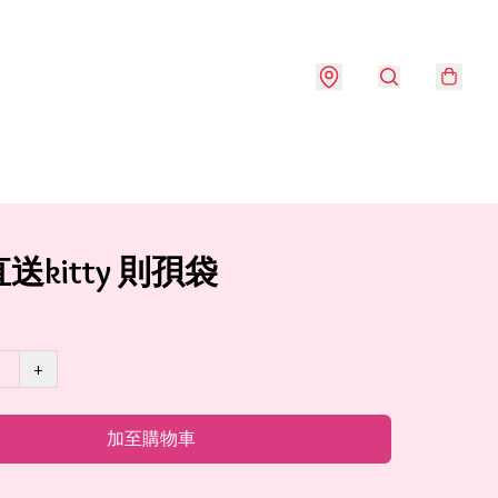
送kitty 則孭袋
+
加至購物車