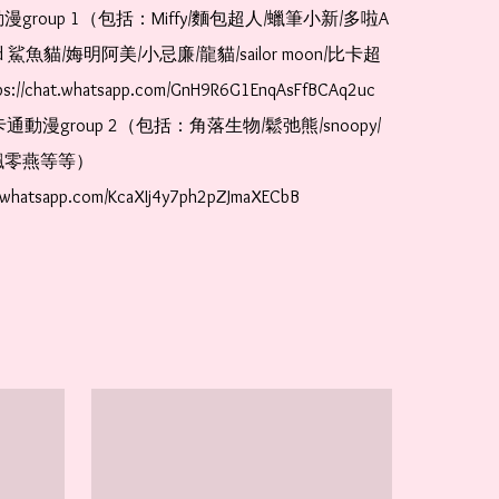
漫group 1（包括：Miffy/麵包超人/蠟筆小新/多啦A
and 鯊魚貓/娒明阿美/小忌廉/龍貓/sailor moon/比卡超
://chat.whatsapp.com/GnH9R6G1EnqAsFfBCAq2uc  
卡通動漫group 2（包括：角落生物/鬆弛熊/snoopy/
零燕等等）  
t.whatsapp.com/KcaXIj4y7ph2pZJmaXECbB