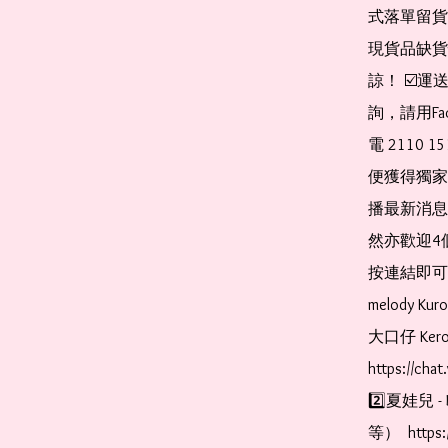
式落單留貨
現貨品缺貨
諒！ ☑️
詢，請用Fa
電 2110 
便獲得獨家
播最新消息
然亦歡迎4
按連結即可加入 
melody Ku
大口仔 Kerop
https://cha
2️⃣夏娃兒 - 
等）  https: