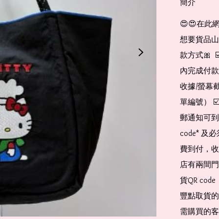
簡介
😍😍在此
想要貨品山加入
款方式🎀  
內完成付款
收據/螢幕
單編號） 
郵通知可到
code*
費到付，收
店有兩間門
貨QR co
豐點取貨的
需購買的客