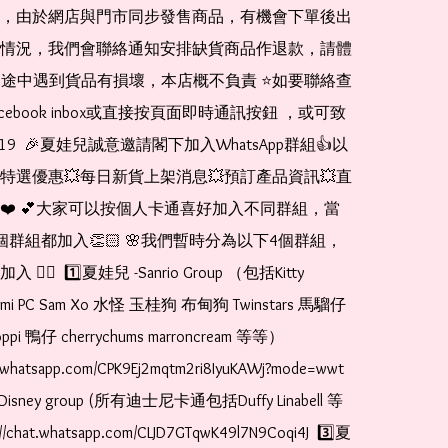
，由於網店與門市同步發售商品，有機會下單後出
情況，我們會聯絡通知安排缺貨商品作退款，請體
運送途中遇到貨品有損壞，本店概不負責 ⭐️如要聯絡查
cebook inbox或直接按頁面即時通訊按鈕 ，或可致
1519  🎉夏娃兒誠意邀請閣下加入WhatsApp群組👍以
特選優惠💥每日新貨上架消息💥預訂產品資訊💥直
❤️ 💕大家可以按個人卡通喜好加入不同群組，當
個群組都加入👏🏻 🌸我們暫時分為以下4個群組，
🏻  1️⃣夏娃兒 -Sanrio Group （包括Kitty 
romi PC Sam Xo 水怪 玉桂狗 布甸狗 Twinstars 馬騮仔 
pi 鴨仔 cherrychums marroncream 等等）  
t.whatsapp.com/CPK9Ej2mqtm2ri8IyuKAWj?mode=wwt  
Disney group (所有迪士尼卡通包括Duffy Linabell 等
//chat.whatsapp.com/CLJD7GTqwK49l7N9Coqi4J  3️⃣夏