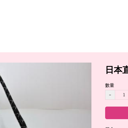
日本直
數量
−