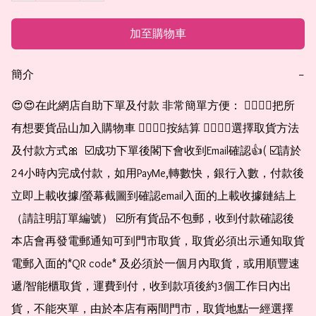
加至購物車
簡介
−
😍😍在此網店自助下單及付款 非常簡單方便： 👉🏻👉🏻把所
有想要貨品山加入購物車 👉🏻👉🏻按結算 👉🏻👉🏻選擇取貨方法
及付款方式🎀  ☑️成功下單後閣下會收到Email確認👍( ☑️請於
24小時內完成付款，如用PayMe,轉數快，銀行入數，付款後
立即上載收據/螢幕截圖到確認email入面的上載收據鏈結上
（請註明訂單編號） ☑️所有貨品不包郵，收到付款確認後
本店會再發電郵通知可到門市取貨，取貨必須出示通知取貨
電郵入面的*QR code* 及必須於一個月內取貨，或用順豐速
遞/智能櫃取貨，運費到付，收到款項後約3個工作日內出
貨，不能夾單，由於本店有兩間門市，取貨地點一經選擇