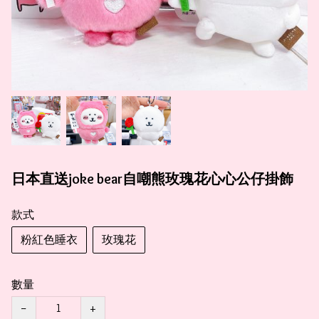
日本直送joke bear自嘲熊玫瑰花心心公仔掛飾
款式
粉紅色睡衣
玫瑰花
數量
−
+