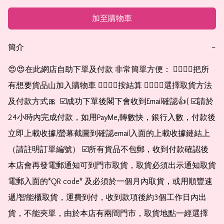
加至購物車
簡介
−
😍😍在此網店自助下單及付款 非常簡單方便： 👉🏻👉🏻把所
有想要貨品山加入購物車 👉🏻👉🏻按結算 👉🏻👉🏻選擇取貨方法
及付款方式🎀  ☑️成功下單後閣下會收到Email確認👍( ☑️請於
24小時內完成付款，如用PayMe,轉數快，銀行入數，付款後
立即上載收據/螢幕截圖到確認email入面的上載收據鏈結上
（請註明訂單編號） ☑️所有貨品不包郵，收到付款確認後
本店會再發電郵通知可到門市取貨，取貨必須出示通知取貨
電郵入面的*QR code* 及必須於一個月內取貨，或用順豐速
遞/智能櫃取貨，運費到付，收到款項後約3個工作日內出
貨，不能夾單，由於本店有兩間門市，取貨地點一經選擇