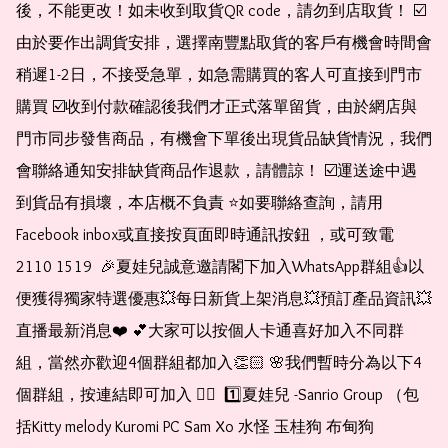
後，不能更改！如未收到取貨QR code，請勿到店取貨！ ☑️
由於要作出調貨安排，選擇南豐點取貨的客戶有機會時間會
稍遲1-2日，不接受急單，如急需購買的客人可直接到門市
購買 ☑️收到付款確認後我們才正式落單留貨，由於網店與
門市同步發售商品，有機會下單後出現貨品缺貨情況，我們
會聯絡通知安排缺貨商品作退款，請體諒！ ☑️運送途中遇
到貨品有損壞，本店概不負責 ⭐️如要聯絡查詢，請用
Facebook inbox或直接按頁面即時通訊按鈕 ，或可致電 
2110 1519  🎉夏娃兒誠意邀請閣下加入WhatsApp群組👍以
便獲得獨家特選優惠💥每日新貨上架消息💥預訂產品資訊💥
直播最新消息❤️ 💕大家可以按個人卡通喜好加入不同群
組，當然亦歡迎4個群組都加入👏🏻 🌸我們暫時分為以下4
個群組，按連結即可加入 👇🏻  1️⃣夏娃兒 -Sanrio Group （包
括Kitty melody Kuromi PC Sam Xo 水怪 玉桂狗 布甸狗 