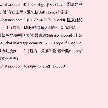
at.whatsapp.com/JDHm0RnxJLg0ajVCdS1zvk  2️⃣夏娃兒 - 
oup (所有迪士尼卡通包括Duffy Linabell 等等）  
at.whatsapp.com/CLJD7GTqwK49l7N9Coqi4J  3️⃣夏娃兒-
oup 1（包括：Miffy/麵包超人/蠟筆小新/多啦A
and 鯊魚貓/娒明阿美/小忌廉/龍貓/sailor moon/比卡超
://chat.whatsapp.com/GnH9R6G1EnqAsFfBCAq2uc  
卡通動漫group 2（包括：角落生物/鬆弛熊/snoopy/
零燕等等）  
t.whatsapp.com/KcaXIj4y7ph2pZJmaXECbB    