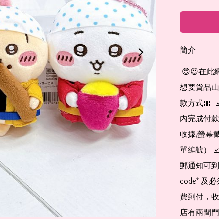
簡介
 😍😍在此網店自助下單及付款 非常簡單方便： 👉🏻👉🏻把所有
想要貨品山加入
款方式🎀  
內完成付款
收據/螢幕
單編號） 
郵通知可到
code*
費到付，收
店有兩間門