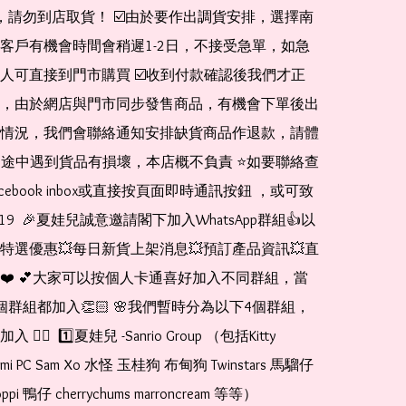
de，請勿到店取貨！ ☑️由於要作出調貨安排，選擇南
客戶有機會時間會稍遲1-2日，不接受急單，如急
人可直接到門市購買 ☑️收到付款確認後我們才正
，由於網店與門市同步發售商品，有機會下單後出
情況，我們會聯絡通知安排缺貨商品作退款，請體
運送途中遇到貨品有損壞，本店概不負責 ⭐️如要聯絡查
cebook inbox或直接按頁面即時通訊按鈕 ，或可致
1519  🎉夏娃兒誠意邀請閣下加入WhatsApp群組👍以
特選優惠💥每日新貨上架消息💥預訂產品資訊💥直
❤️ 💕大家可以按個人卡通喜好加入不同群組，當
個群組都加入👏🏻 🌸我們暫時分為以下4個群組，
🏻  1️⃣夏娃兒 -Sanrio Group （包括Kitty 
romi PC Sam Xo 水怪 玉桂狗 布甸狗 Twinstars 馬騮仔 
pi 鴨仔 cherrychums marroncream 等等）  