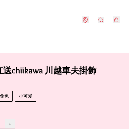
送chiikawa 川越車夫掛飾
兔兔
小可愛
+