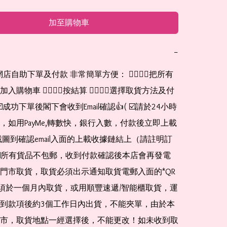
加至購物車
−
購物車 👉🏻👉🏻按結算 👉🏻👉🏻選擇取貨方法及付
☑️成功下單後閣下會收到Email確認👍( ☑️請於24小時
，如用PayMe,轉數快，銀行入數，付款後立即上載
截圖到確認email入面的上載收據鏈結上（請註明訂
☑️所有貨品不包郵，收到付款確認後本店會再發電
門市取貨，取貨必須出示通知取貨電郵入面的*QR 
 及必須於一個月內取貨，或用順豐速遞/智能櫃取貨，運
到款項後約3個工作日內出貨，不能夾單，由於本
市，取貨地點一經選擇後，不能更改！如未收到取