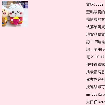
貨QR co
豐點取貨的
需購買的客
式落單留貨
現貨品缺貨
諒！ ☑️
詢，請用Fa
電 2110 
便獲得獨家
播最新消息
然亦歡迎4
按連結即可加入 
melody Ku
大口仔 Kerop