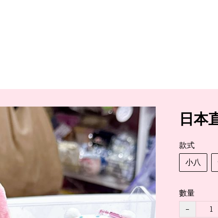
日本直
款式
小八
數量
−