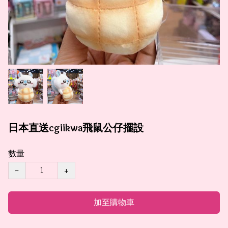
日本直送cgiikwa飛鼠公仔擺設
數量
−
+
加至購物車