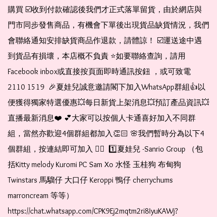
購買 ☑️收到付款確認後我們才正式落單留貨，由於網店與
門市同步發售商品，有機會下單後出現貨品缺貨情況，我們
會聯絡通知安排缺貨商品作退款，請體諒！ ☑️運送途中遇
到貨品有損壞，本店概不負責 ⭐️如要聯絡查詢，請用
Facebook inbox或直接按頁面即時通訊按鈕 ，或可致電 
2110 1519  🎉夏娃兒誠意邀請閣下加入WhatsApp群組👍以
便獲得獨家特選優惠💥每日新貨上架消息💥預訂產品資訊💥
直播最新消息❤️ 💕大家可以按個人卡通喜好加入不同群
組，當然亦歡迎4個群組都加入👏🏻 🌸我們暫時分為以下4
個群組，按連結即可加入 👇🏻  1️⃣夏娃兒 -Sanrio Group （包
括Kitty melody Kuromi PC Sam Xo 水怪 玉桂狗 布甸狗 
Twinstars 馬騮仔 大口仔 Keroppi 鴨仔 cherrychums 
marroncream 等等）  
https://chat.whatsapp.com/CPK9Ej2mqtm2ri8IyuKAWj?