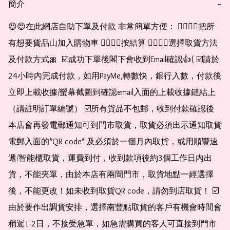
簡介
−
😍😍在此網店自助下單及付款 非常簡單方便： 👉🏻👉🏻把所
有想要貨品山加入購物車 👉🏻👉🏻按結算 👉🏻👉🏻選擇取貨方法
及付款方式🎀  ☑️成功下單後閣下會收到Email確認👍( ☑️請於
24小時內完成付款，如用PayMe,轉數快，銀行入數，付款後
立即上載收據/螢幕截圖到確認email入面的上載收據鏈結上
（請註明訂單編號） ☑️所有貨品不包郵，收到付款確認後
本店會再發電郵通知可到門市取貨，取貨必須出示通知取貨
電郵入面的*QR code* 及必須於一個月內取貨，或用順豐速
遞/智能櫃取貨，運費到付，收到款項後約3個工作日內出
貨，不能夾單，由於本店有兩間門市，取貨地點一經選擇
後，不能更改！如未收到取貨QR code，請勿到店取貨！ ☑️
由於要作出調貨安排，選擇南豐點取貨的客戶有機會時間會
稍遲1-2日，不接受急單，如急需購買的客人可直接到門市