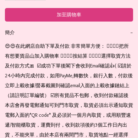
加至購物車
簡介
−
😍😍在此網店自助下單及付款 非常簡單方便： 👉🏻👉🏻把所
有想要貨品山加入購物車 👉🏻👉🏻按結算 👉🏻👉🏻選擇取貨方法
及付款方式🎀  ☑️成功下單後閣下會收到Email確認👍( ☑️請於
24小時內完成付款，如用PayMe,轉數快，銀行入數，付款後
立即上載收據/螢幕截圖到確認email入面的上載收據鏈結上
（請註明訂單編號） ☑️所有貨品不包郵，收到付款確認後
本店會再發電郵通知可到門市取貨，取貨必須出示通知取貨
電郵入面的*QR code* 及必須於一個月內取貨，或用順豐速
遞/智能櫃取貨，運費到付，收到款項後約3個工作日內出
貨，不能夾單，由於本店有兩間門市，取貨地點一經選擇