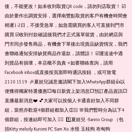
後，不能更改！如未收到取貨QR code，請勿到店取貨！ ☑️
由於要作出調貨安排，選擇南豐點取貨的客戶有機會時間會
稍遲1-2日，不接受急單，如急需購買的客人可直接到門市
購買 ☑️收到付款確認後我們才正式落單留貨，由於網店與
門市同步發售商品，有機會下單後出現貨品缺貨情況，我們
會聯絡通知安排缺貨商品作退款，請體諒！ ☑️運送途中遇
到貨品有損壞，本店概不負責 ⭐️如要聯絡查詢，請用
Facebook inbox或直接按頁面即時通訊按鈕 ，或可致電 
2110 1519  🎉夏娃兒誠意邀請閣下加入WhatsApp群組👍以
便獲得獨家特選優惠💥每日新貨上架消息💥預訂產品資訊💥
直播最新消息❤️ 💕大家可以按個人卡通喜好加入不同群
組，當然亦歡迎4個群組都加入👏🏻 🌸我們暫時分為以下4
個群組，按連結即可加入 👇🏻  1️⃣夏娃兒 -Sanrio Group （包
括Kitty melody Kuromi PC Sam Xo 水怪 玉桂狗 布甸狗 