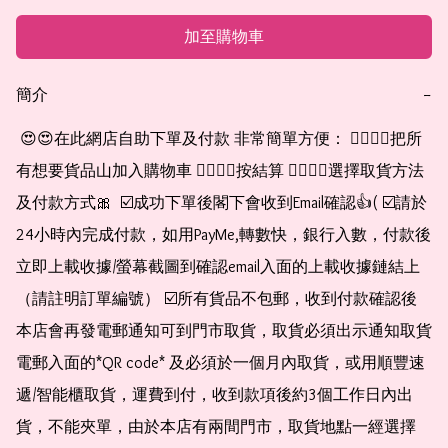
加至購物車
簡介
−
 😍😍在此網店自助下單及付款 非常簡單方便： 👉🏻👉🏻把所
有想要貨品山加入購物車 👉🏻👉🏻按結算 👉🏻👉🏻選擇取貨方法
及付款方式🎀  ☑️成功下單後閣下會收到Email確認👍( ☑️請於
24小時內完成付款，如用PayMe,轉數快，銀行入數，付款後
立即上載收據/螢幕截圖到確認email入面的上載收據鏈結上
（請註明訂單編號） ☑️所有貨品不包郵，收到付款確認後
本店會再發電郵通知可到門市取貨，取貨必須出示通知取貨
電郵入面的*QR code* 及必須於一個月內取貨，或用順豐速
遞/智能櫃取貨，運費到付，收到款項後約3個工作日內出
貨，不能夾單，由於本店有兩間門市，取貨地點一經選擇