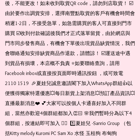
後，不能更改！如未收到取貨QR code，請勿到店取貨！ ☑️
由於要作出調貨安排，選擇南豐點取貨的客戶有機會時間會
稍遲1-2日，不接受急單，如急需購買的客人可直接到門市
購買 ☑️收到付款確認後我們才正式落單留貨，由於網店與
門市同步發售商品，有機會下單後出現貨品缺貨情況，我們
會聯絡通知安排缺貨商品作退款，請體諒！ ☑️運送途中遇
到貨品有損壞，本店概不負責 ⭐️如要聯絡查詢，請用
Facebook inbox或直接按頁面即時通訊按鈕 ，或可致電 
2110 1519  🎉夏娃兒誠意邀請閣下加入WhatsApp群組👍以
便獲得獨家特選優惠💥每日新貨上架消息💥預訂產品資訊💥
直播最新消息❤️ 💕大家可以按個人卡通喜好加入不同群
組，當然亦歡迎4個群組都加入👏🏻 🌸我們暫時分為以下4
個群組，按連結即可加入 👇🏻  1️⃣夏娃兒 -Sanrio Group （包
括Kitty melody Kuromi PC Sam Xo 水怪 玉桂狗 布甸狗 